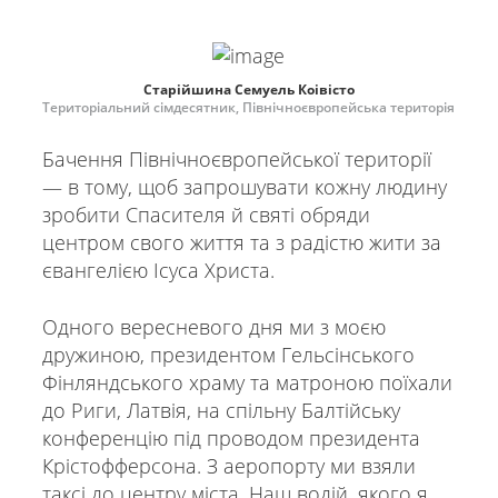
Старійшина Семуель Коівісто
Територіальний сімдесятник, Північноєвропейська територія
Бачення Північноєвропейської території
— в тому, щоб запрошувати кожну людину
зробити Спасителя й святі обряди
центром свого життя та з радістю жити за
євангелією Ісуса Христа.
Одного вересневого дня ми з моєю
дружиною, президентом Гельсінського
Фінляндського храму та матроною поїхали
до Риги, Латвія, на спільну Балтійську
конференцію під проводом президента
Крістофферсона. З аеропорту ми взяли
таксі до центру міста. Наш водій, якого я