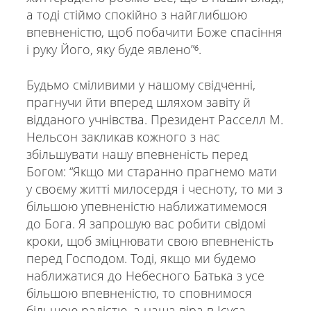
а тоді стіймо спокійно з найглибшою
впевненістю, щоб побачити Боже спасіння
і руку Його, яку буде явлено”⁶.
Будьмо сміливими у нашому свідченні,
прагнучи йти вперед шляхом завіту й
відданого учнівства. Президент Расселл М.
Нельсон закликав кожного з нас
збільшувати нашу впевненість перед
Богом: “Якщо ми старанно прагнемо мати
у своєму житті милосердя і чесноту, то ми з
більшою упевненістю наближатимемося
до Бога. Я запрошую вас робити свідомі
кроки, щоб зміцнювати свою впевненість
перед Господом. Тоді, якщо ми будемо
наближатися до Небесного Батька з усе
більшою впевненістю, то сповнимося
більшою радістю, а наша віра в Ісуса