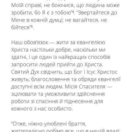
Моїй справі, не боючися, що людина може
зробити, бо Я є з тобою”⁴. “Звертайтеся до
Мене в кожній думці; не вагайтеся, не
бійтеся”⁵.
Наш обов’язок — жити за євангелією
Христа настільки добре, наскільки ми
здатні, і це один із найкращих способів
запросити людей прийти до Христа.
Святий Дух свідчить, що Бог і Ісус Христос
живуть; благословення та обряди євангелії
доступні всім людям. Місія Спасителя —
зцілювати та уможливити здійснення
роботи зі спасіння й піднесення для
кожного з нас особисто.
“Отже, ніжно улюблені браття,
життєрадісно робімо все, що в нашій владі;