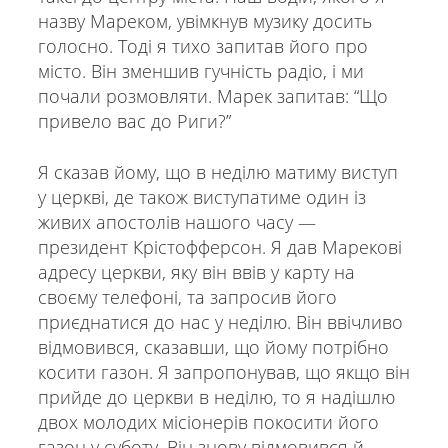
назву Мареком, увімкнув музику досить
голосно. Тоді я тихо запитав його про
місто. Він зменшив гучність радіо, і ми
почали розмовляти. Марек запитав: “Що
привело вас до Риги?”
Я сказав йому, що в неділю матиму виступ
у церкві, де також виступатиме один із
живих апостолів нашого часу —
президент Крістофферсон. Я дав Марекові
адресу церкви, яку він ввів у карту на
своєму телефоні, та запросив його
приєднатися до нас у неділю. Він ввічливо
відмовився, сказавши, що йому потрібно
косити газон. Я запропонував, що якщо він
прийде до церкви в неділю, то я надішлю
двох молодих місіонерів покосити його
газон у суботу. Він знову відмовився й