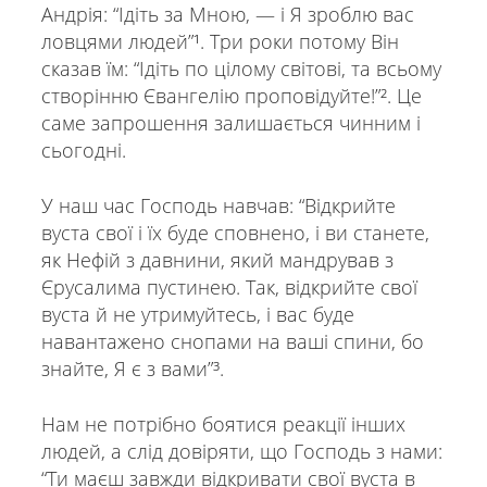
Андрія: “Ідіть за Мною, — і Я зроблю вас
ловцями людей”¹. Три роки потому Він
сказав їм: “Ідіть по цілому світові, та всьому
створінню Євангелію проповідуйте!”². Це
саме запрошення залишається чинним і
сьогодні.
У наш час Господь навчав: “Відкрийте
вуста свої і їх буде сповнено, і ви станете,
як Нефій з давнини, який мандрував з
Єрусалима пустинею. Так, відкрийте свої
вуста й не утримуйтесь, і вас буде
навантажено снопами на ваші спини, бо
знайте, Я є з вами”³.
Нам не потрібно боятися реакції інших
людей, а слід довіряти, що Господь з нами:
“Ти маєш завжди відкривати свої вуста в