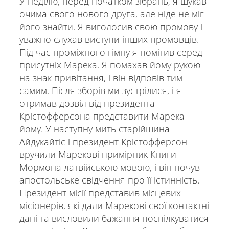
У неділю, перед початком зібрань, я шукав
очима свого нового друга, але ніде не міг
його знайти. Я виголосив свою промову і
уважно слухав виступи інших промовців.
Під час проміжного гімну я помітив серед
присутніх Марека. Я помахав йому рукою
на знак привітання, і він відповів тим
самим. Після зборів ми зустрілися, і я
отримав дозвіл від президента
Крістофферсона представити Марека
йому. У наступну мить старійшина
Айдукайтіс і президент Крістофферсон
вручили Марекові примірник Книги
Мормона латвійською мовою, і він почув
апостольське свідчення про її істинність.
Президент місії представив місцевих
місіонерів, які дали Марекові свої контактні
дані та висловили бажання поспілкуватися