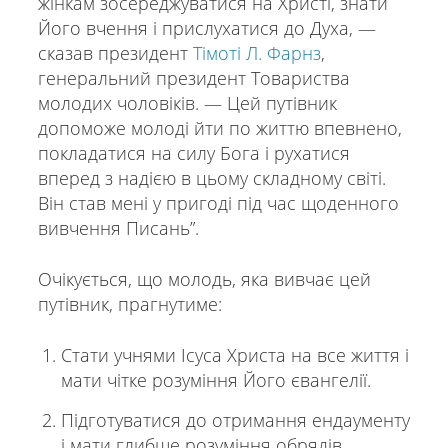
жінкам зосереджуватися на Христі, знати
Його вчення і прислухатися до Духа, —
сказав президент
Тімоті Л. Фарнз
,
генеральний президент Товариства
молодих чоловіків. — Цей путівник
допоможе молоді йти по життю впевнено,
покладатися на силу Бога і рухатися
вперед з надією в цьому складному світі.
Він став мені у пригоді під час щоденного
вивчення Писань”.
Очікується, що молодь, яка вивчає цей
путівник, прагнутиме:
Стати учнями Ісуса Христа на все життя і
мати чітке розуміння Його євангелії.
Підготуватися до отримання ендаументу
і мати глибше розуміння обрядів