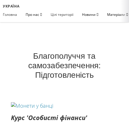
УКРАЇНА
Головна
Про нас
Цілі території
Новини
Матеріали
Благополуччя та
самозабезпечення:
Підготовленість
Курс 'Особисті фінанси'