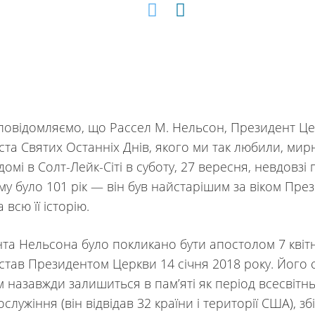
 повідомляємо, що Рассел М. Нельсон, Президент Ц
иста Святих Останніх Днів, якого ми так любили, ми
домі в Солт-Лейк-Сіті в суботу, 27 вересня, невдовзі 
ому було 101 рік — він був найстарішим за віком Пр
 всю її історію.
та Нельсона було покликано бути апостолом 7 квіт
н став Президентом Церкви 14 січня 2018 року. Його 
 назавжди залишиться в пам’яті як період всесвітн
лужіння (він відвідав 32 країни і території США), з