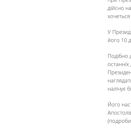
дійсно н
хочеться 
У Презид
його 10 д
Подібно д
останніх 
Президен
наглядат
налічує б
Його нас
Апостолі
(подробиц