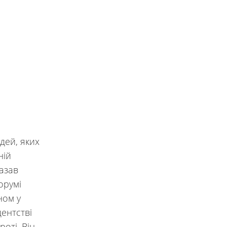
дей, яких
ній
азав
орумі
ном у
ентстві
оті. Він