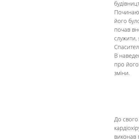
будівницт
Починаюч
його бул
почав вн
служити, 
Спасител
В наведе
про його 
зміни.
До свого
кардіохір
виконав 