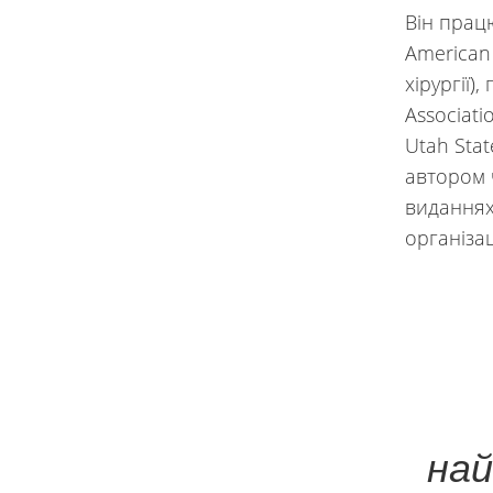
Він прац
American
хірургії)
Associat
Utah Stat
автором 
виданнях.
організац
най