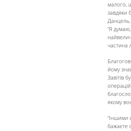
малого, 
завдяки 
Данцель,
“Я думаю,
найвелич
частина 
Благогов
йому зна
Завітів 
операційн
благосло
якому вон
“Іншими 
бажаєте 