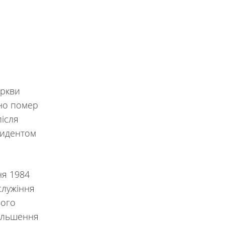
еркви
рно помер
після
езидентом
ня 1984
служіння
ього
більшення