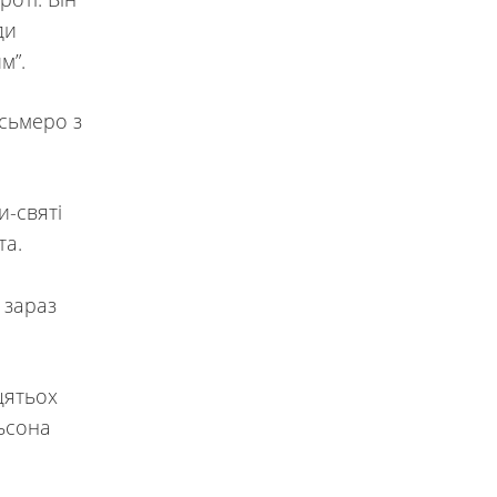
ди
м”.
сьмеро з
и-святі
та.
 зараз
цятьох
ьсона