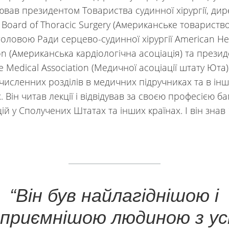
ював президентом Товариства судинної хірургії, ди
 Board of Thoracic Surgery (Американське товариство
, головою Ради серцево-судинної хірургії American He
ion (Американська кардіологічна асоціація) та прези
e Medical Association (Медичної асоціації штату Юта).
численних розділів в медичних підручниках та в ін
 Він читав лекції і відвідував за своєю професією ба
ій у Сполучених Штатах та інших країнах. І він знав 
“Він був найлагіднішою і
приємнішою людиною з усі