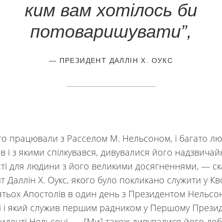
ким вам хотілось би
потоваришувати”,
— ПРЕЗИДЕНТ ДАЛЛІН Х. ОУКС
 хто працювали з Расселом М. Нельсоном, і багато лю
ав і з якими спілкувався, дивувалися його надзвичай
ті для людини з його великими досягненнями, — ск
т Даллін Х. Оукс, якого було покликано служити у Кв
тьох Апостолів в один день з Президентом Нельсо
і і який служив першим радником у Першому Презид
иденті Нельсоні. — [Ми] також дивувалися його добр