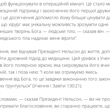
щоб функціонувати в операційній кімнаті. Це стало
безцінній підтримці і заохоченню його першої друж
 і це досягнення допомогло йому більше цінувати д
 що хірург має унікальну можливість зрозуміти одне 
ніших творінь Бога — людське тіло, — сказав він. 
людського тіла надихає мене вірити”.
іння, яке відчував Президент Нельсон до життя, до
йти духовний підхід до медицини. Цей уривок з Учен
був його полярною зіркою, яка скеровувала його вчин
ій, так і поза нею: “І коли ми отримуємо якесь
вення від Бога, то це завдяки виконанню того закон
о ґрунтується” (Учення і Завіти 130:21).
словами, — сказав Президент Нельсон, — ви не про
отримати благословення, ви старанно працюєте, щ