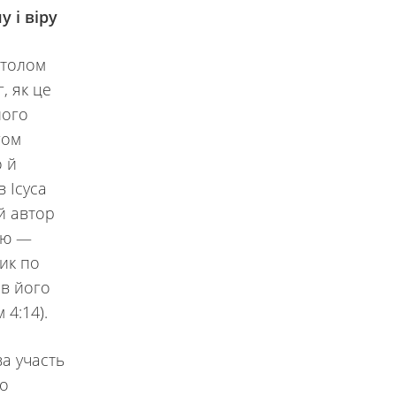
 і віру
столом
, як це
його
гом
о й
 Ісуса
ій автор
єю —
ик по
ав його
 4:14).
за участь
ьо