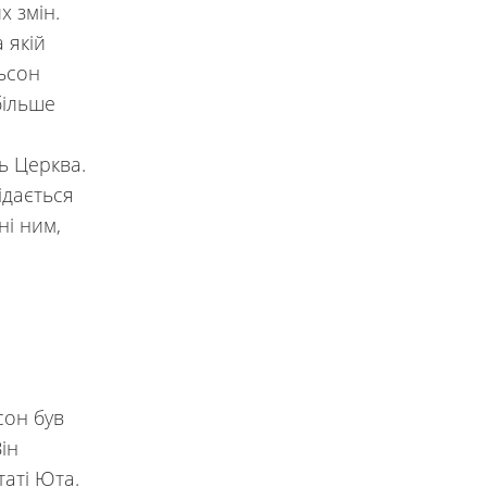
х змін.
 якій
ьсон
більше
ь Церква.
ідається
ні ним,
сон був
ін
таті Юта.