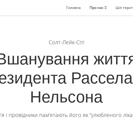
Головна
Про нас
Цілі терит
Солт-Лейк-Сіті
Вшанування житт
езидента Рассела
Нельсона
м’я і провідники пам’ятають його як “улюбленого ліка