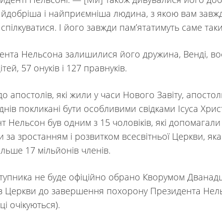
айдобріша і найприємніша людина, з якою вам завж
спілкуватися. І його завжди пам’ятатимуть саме таки
ента Нельсона залишилися його дружина, Венді, во
ітей, 57 онуків і 127 правнуків.
о апостолів, які жили у часи Нового Завіту, апостол
днів покликані бути особливими свідками Ісуса Хрис
т Нельсон був одним з 15 чоловіків, які допомагали
и за зростанням і розвитком всесвітньої Церкви, яка
ільше 17 мільйонів членів.
тупника не буде офіційно обрано Кворумом Дванад
в Церкви до завершення похорону Президента Нел
і очікуються).