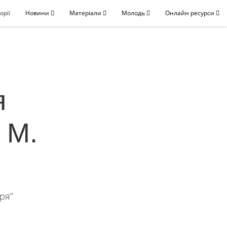
орії
Новини
Матеріали
Молодь
Онлайн ресурси
я
 М.
ря”