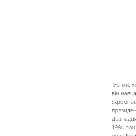
“Усі ми,
він навч
скромнос
президен
Дванадця
1984 роц
при През