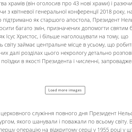
ва храмів (він оголосив про 43 нові храми) і разючи
и з квітневої генеральної конференції 2018 року, на
о підтримано як старшого апостола, Президент Нел
осити багато змін, призначених допомогти святим 
як Ісус Христос, і більше наголошувати на тому, що
ь світу займає центральне місце в усьому, що робит
них далі розділах цього некрологу детально розпов
поїздки в якості Президента і численні, запровадже
Load more images
 церковного служіння повного дня Президент Нель
ургом, якого шанували і поважали по всьому світу. В
першу операцію на відкритому серці у 1955 році у ш