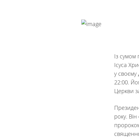
Із сумом
Ісуса Хр
у своєму 
22:00. Й
Церкви за
Президен
року. Ві
пророком
священнос