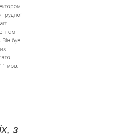
ректором
 грудної
art
дентом
 Він був
ших
гато
11 мов.
х, з