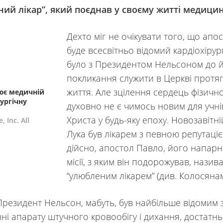
ий лікар”, який поєднав у своєму житті медицину
Дехто міг не очікувати того, що апо
буде всесвітньо відомий кардіохірург
було з Президентом Нельсоном до 
покликання служити в Церкві протя
життя. Але зцілення сердець фізичн
ює медичній
рургічну
духовно не є чимось новим для учнів
Христа у будь-яку епоху. Новозавітн
, Inc. All
Лука був лікарем з певною репутаці
дійсно, апостол Павло, його напарн
місії, з яким він подорожував, назив
“улюбленим лікарем” (див. Колосянам
 Президент Нельсон, мабуть, був найбільше відомим 
нні апарату штучного кровообігу і дихання, достатн