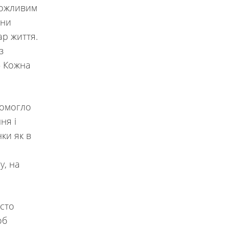
 можливим
ини
ар життя.
з
— Кожна
помогло
ня і
ки як в
у, на
сто
об