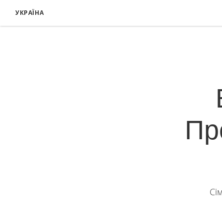
УКРАЇНА
Пр
Сі