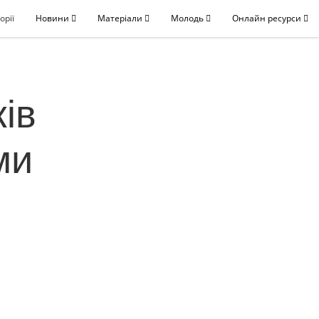
орії
Новини
Матеріали
Молодь
Онлайн ресурси
ів
ми