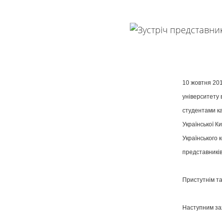
10 жовтня 201
університету 
студентами ка
Української К
Українського 
представників
Пристутнім т
Наступним зах