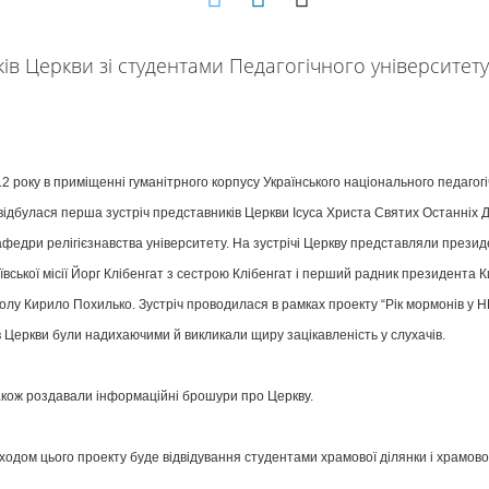
2 року в приміщенні гуманітрного корпусу Українського національного педагог
відбулася перша зустріч представників Церкви Ісуса Христа Святих Останніх Дн
федри релігієзнавства університету. На зустрічі Церкву представляли прези
иївської місії Йорг Клібенгат з сестрою Клібенгат і перший радник президента К
колу Кирило Похилько. Зустріч проводилася в рамках проекту “Рік мормонів у 
 Церкви були надихаючими й викликали щиру зацікавленість у слухачів.
акож роздавали інформаційні брошури про Церкву.
одом цього проекту буде відвідування студентами храмової ділянки і храмово