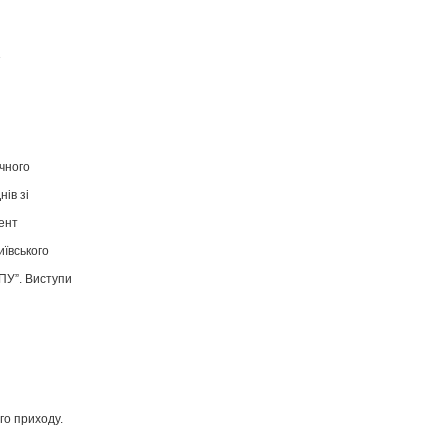
ічного
ів зі
дент
иївського
НПУ”. Виступи
го приходу.