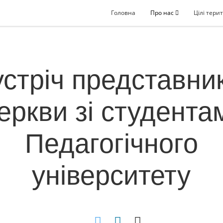
Головна
Про нас
Цілі терит
устріч представник
еркви зі студента
Педагогічного
університету