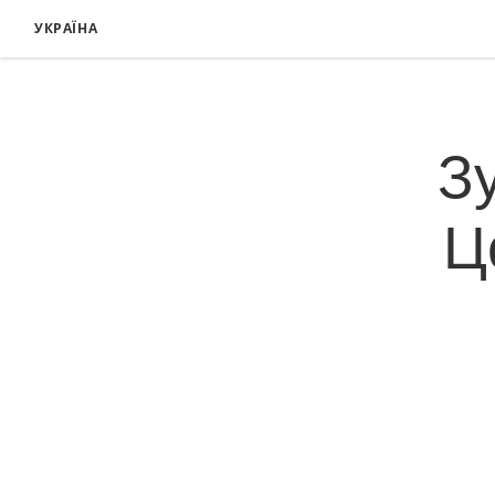
УКРАЇНА
З
Ц