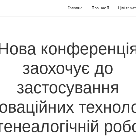
Головна
Про нас
Цілі терит
Нова конференці
заохочує до
застосування
новаційних техноло
генеалогічній роб