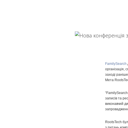
FamilySearch
організація, 
заході раніше
Мета RootsTec
“FamilySearch
записів та ре
виконавчий ди
запровадження
RootsTech бул
з питань комп