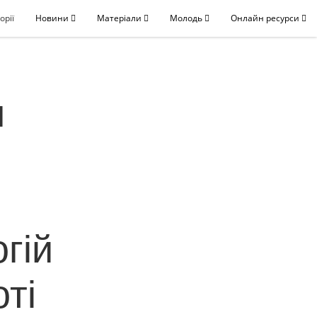
орії
Новини
Матеріали
Молодь
Онлайн ресурси
я
гій
оті