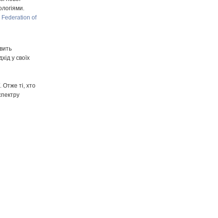
ологіями.
,
Federation of
авить
дхід у своїх
 Отже ті, хто
спектру