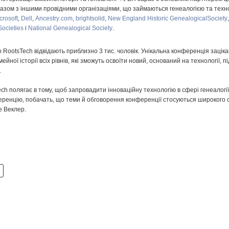
азом з іншими провідними організаціями, що займаються генеалогією та техн
crosoft
,
Dell
,
Ancestry
.
com
,
brightsolid
,
New England Historic GenealogicalSociety
Societies
і
National Genealogical Society
.
о RootsTech відвідають приблизно 3 тис. чоловік. Унікальна конференція зацік
мейної історії всіх рівнів, які зможуть освоїти новий, оснований на технології, пі
.
ch полягає в тому, щоб запровадити інноваційну технологію в сфері генеалогії.
еренцію, побачать, що теми й обговорення конференції стосуються широкого 
е Веклер.