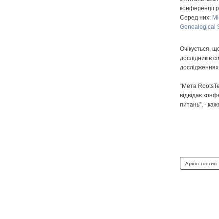
конференції р
Серед них:
Mi
Genealogical 
Очікується, щ
дослідників сі
дослідженнях
“Мета RootsTe
відвідає конф
питань”, - каж
Архів новин