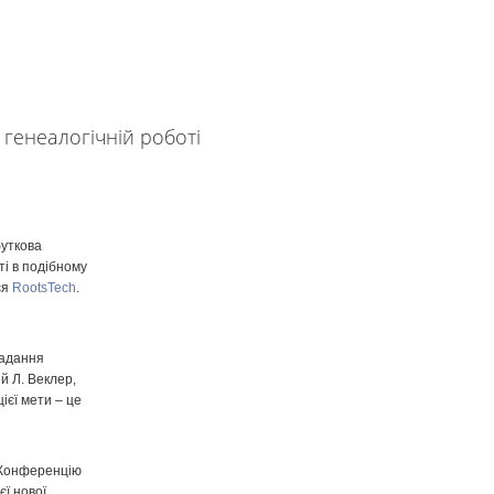
буткова
ті в подібному
ся
RootsTech
.
надання
й Л. Веклер,
ієї мети – це
 “Конференцію
єї нової