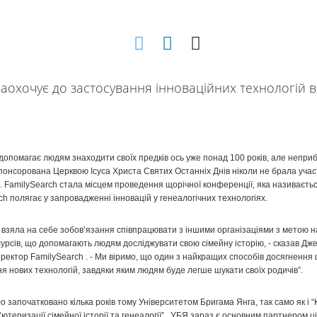
допомагає людям знаходити своїх предків ось уже понад 100 років, але непри
спонсорована Церквою Ісуса Христа Святих Останніх Днів ніколи не брала учас
. FamilySearch стала місцем проведення щорічної конференції, яка називаєть
h полягає у запровадженні інновацій у генеалогічних технологіях.
 взяла на себе зобов’язання співпрацювати з іншими організаціями з метою 
сурсів, що допомагають людям досліджувати свою сімейну історію, - сказав Дже
ректор FamilySearch . - Ми віримо, що один з найкращих способів досягнення ц
 нових технологій, завдяки яким людям буде легше шукати своїх родичів”.
о започатковано кілька років тому Університетом Бригама Янга, так само як і
’ютеризації сімейної історії та генеалогії” . УБЯ зараз є основним партнером ці