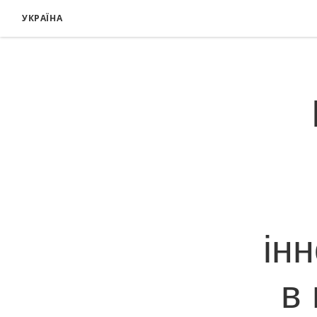
УКРАЇНА
ін
в 