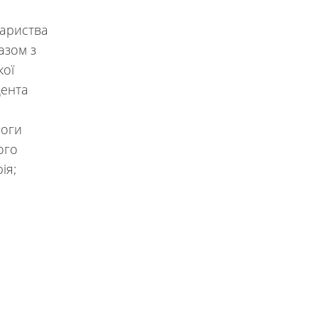
вариства
азом з
кої
дента
моги
ого
ія;