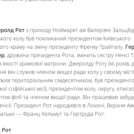
ролд Рот
з приходу Ноймаркт ам Валерзеє Зальцбу
ького колу був покликаний президентом Київського
кого храму на зміну президенту Френку Трайталу.
Ге
ер
, дружина президента Рота, змінить сестру Ненсі 
в якості храмової матрони. Джеролду Роту 66 років, 
я він служив членом вищої ради колу у своєму місті
ужив територіальним сімдесятником, був президент
ої софійської місії, президентом колу, округу, єписк
том філії та членом вищої ради. Він працював забу
енсії. Президент Рот народився в Лохені, Верхня Авс
 батьки — Франц Хельмут та Гертруда Рот.
 Рот