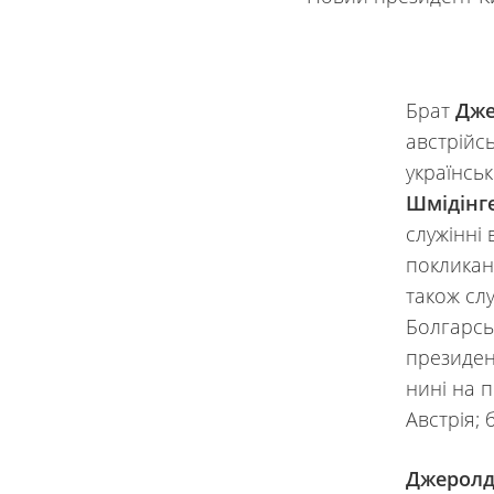
Брат
Дже
австрійс
українсь
Шмідінг
служінні 
покликанн
також сл
Болгарськ
президен
нині на п
Австрія;
Джеролд