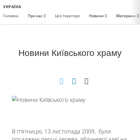
УКРАЇНА
Головна
Про нас
Цілі території
Новини
Матеріали
Новини Київського храмy
В п'ятницю, 13 листопада 2009, були
посаджені перші дерева, яблуневої алеї на