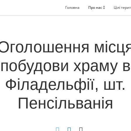
Головна
Про нас
Цілі терит
Оголошення місц
побудови храму в
Філадельфії, шт.
Пенсільванія