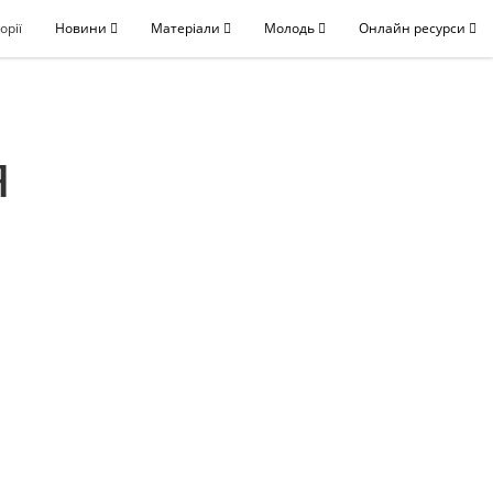
орії
Новини
Матеріали
Молодь
Онлайн ресурси
я