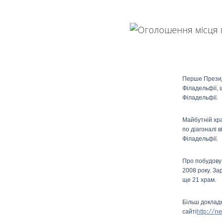
Перше Презид
Філадельфії, 
Філадельфії.
Майбутній хр
по діагоналі 
Філадельфії.
Про побудову
2008 року. За
ще 21 храм.
Більш доклад
сайті
http
://n