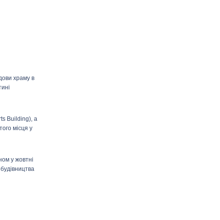
дови храму в
тині
ts
Building
), а
того місця у
ом у жовтні
 будівництва