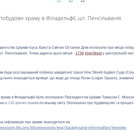
ентство Церкви Ісуса Христа Святих Останніх Днів оголосило про місце побу
шт. Пенсільванія. Точна адреса цього місця -
1739
Vine
Street
у центральній час
ам буде розташований поблизу швидкісної траси
Vine
Street
і будівлі Суду (
Cour
від нього знаходиться вулиця, що веде до площі Логан (
Logan
Square
), знамени
 храму в Філадельфії було оголошено Президентом Церкви Томасом С. Монсон
раз є
130 діючих храмів
по всьому світу. Оголошено про будівництво і в процесі
на інформація про храми знаходиться на
ewsroom.lds.org/ldsnewsroom/eng/background-information/temples