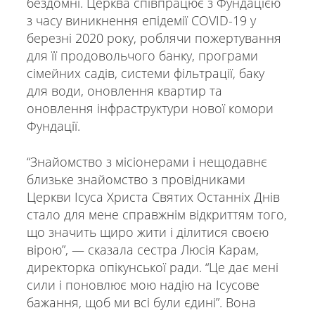
бездомні. Церква співпрацює з Фундацією
з часу виникнення епідемії COVID-19 у
березні 2020 року, роблячи пожертування
для її продовольчого банку, програми
сімейних садів, системи фільтрації, баку
для води, оновлення квартир та
оновлення інфраструктури нової комори
Фундації.
“Знайомство з місіонерами і нещодавнє
близьке знайомство з провідниками
Церкви Ісуса Христа Святих Останніх Днів
стало для мене справжнім відкриттям того,
що значить щиро жити і ділитися своєю
вірою”, — сказала сестра Люсія Карам,
директорка опікунської ради. “Це дає мені
сили і поновлює мою надію на Ісусове
бажання, щоб ми всі були єдині”. Вона