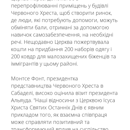
перепрофілюванні приміщень у будівлі
Червоного Хреста, щоб створити ринок,
де люди, які потребують допомоги, можуть
обміняти бали, отримані за допомогою
навичок самозабезпечення, на необхідні
речі. Нещодавно Церква пожертвувала
кошти на придбання 200 наборів одягу і
200 ковдр для малозахищених біженців та
іммігрантів у цьому районі.
Монтсе Фонт, президентка
представництва Червоного Хреста в
Сабаделі, високо оцінила візит президента
Альяуда. “Наші відносини з Церквою Ісуса
Христа Святих Останніх Днів є явним
прикладом того, як взаємна співпраця
може справляти позитивний та
трансформуючий вплив на суспільство,