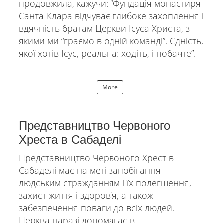
продовжила, кажучи: “Фундація монастиря
Санта-Клара відчуває глибоке захоплення і
вдячність братам Церкви Ісуса Христа, з
якими ми “граємо в одній команді”. Єдність,
якої хотів Ісус, реальна: ходіть, і побачте”.
More
Представництво Червоного
Хреста в Сабаделі
Представництво Червоного Хрест в
Сабаделі має на меті запобігання
людським стражданням і їх полегшення,
захист життя і здоровʼя, а також
забезпечення поваги до всіх людей.
Церква наразі допомагає в