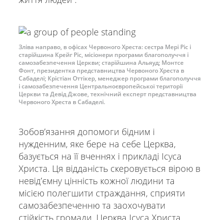
Зліва направо, в офісах Червоного Хреста: сестра Мері Ріс і
старійшина Крейг Ріс, місіонери програми благополуччя і
самозабезпечення Церкви; старійшина Альяуд; Монтсе
Фонт, президентка представництва Червоного Хреста в
Сабаделі; Крістіан Оттікер, менеджер програми благополуччя
і самозабезпечення Центральноєвропейської території
Церкви та Девід Джове, технічний експерт представництва
Червоного Хреста в Сабаделі.
Зобовʼязання допомоги бідним і
нужденним, яке бере на себе Церква,
базується на її вченнях і прикладі Ісуса
Христа. Ця відданість скеровується вірою в
невідʼємну цінність кожної людини та
місією полегшити страждання, сприяти
самозабезпеченню та заохочувати
стійкість громади. Церква Ісуса Христа