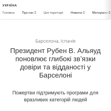
УКРАЇНА
Головна
Про нас
Цілі території
Новини
Матеріали
Барселона, Іспанія
Президент Рубен В. Альяуд
поновлює глибокі звʼязки
довіри та відданості у
Барселоні
Пожертви підтримують програми для
вразливих категорій людей