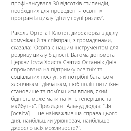
профінансувала 30 відсотків стипендій,
необхідних для проведення освітніх
програм із циклу “діти у групі ризику”.
Ракель Ортега І Клотет, директорка відділу
комунікацій та співпраці з громадянами,
сказала: “Освіта є нашим інструментом для
розриву циклу бідності. Вагома допомога
Церкви Ісуса Христа Святих Останніх Днів
спрямована на підтримку освітніх та
соціальних послуг, які потрібні багатьом
хлопчикам і дівчаткам, щоб поліпшити їхнє
становище та помʼякшити вплив, який
бідність може мати на їхнє теперішнє та
майбутнє”. Президент Альяуд додав: “Ця
[освіта] — це найважливіша справа цього
дня, найбільший урівнювач, найбільше
джерело всіх можливостей”.