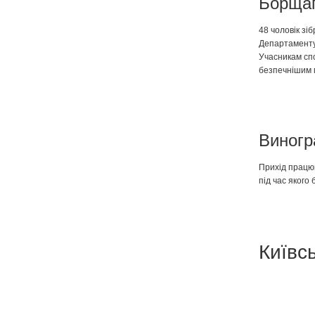
Борщаг
48 чоловік зі
Департаменту 
Учасникам спо
безпечнішим м
Виногр
Прихід працюв
під час якого 
Київ