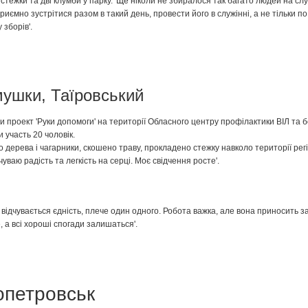
 стежки та дві клумби у парку. 'Ще ніколи не збиралося так багато людей на слу
 приємно зустрітися разом в такий день, провести його в служінні, а не тільки по
 зборів'.
ушки, Таїровський
ли проект 'Руки допомоги' на території Обласного центру профілактики ВІЛ та б
 участь 20 чоловік.
 дерева і чагарники, скошено траву, прокладено стежку навколо території рег
чуваю радість та легкість на серці. Моє свідчення росте'.
, відчувається єдність, плече один одного. Робота важка, але вона приносить 
 а всі хороші спогади залишаться'.
опетровськ