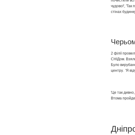
почистили всі
чудово!', 'Так
стінах будинку
Черьом
2 філії прове
СНІДом. Взяли
Було вирубано
центру. 'Я від
'Це так дивно
Втома пройде,
Дніпр