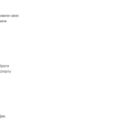
ловили свою
акож
ибрати
 спорту
Див.