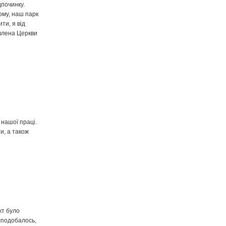
дпочинку.
ому, наш парк
ти, я від
 члена Церкви
 нашої праці.
ти, а також
кт було
сподобалось,