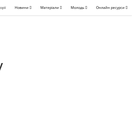
орії
Новини
Матеріали
Молодь
Онлайн ресурси
у