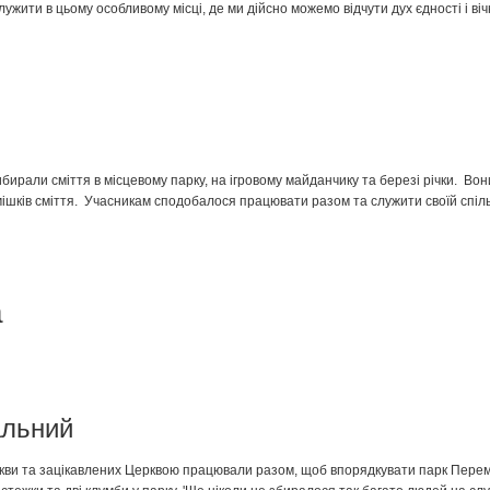
лужити в цьому особливому місці, де ми дійсно можемо відчути дух єдності і віч
ибирали сміття в місцевому парку, на ігровому майданчику та березі річки. Вон
мішків сміття. Учасникам сподобалося працювати разом та служити своїй спіль
а
альний
ркви та зацікавлених Церквою працювали разом, щоб впорядкувати парк Пере