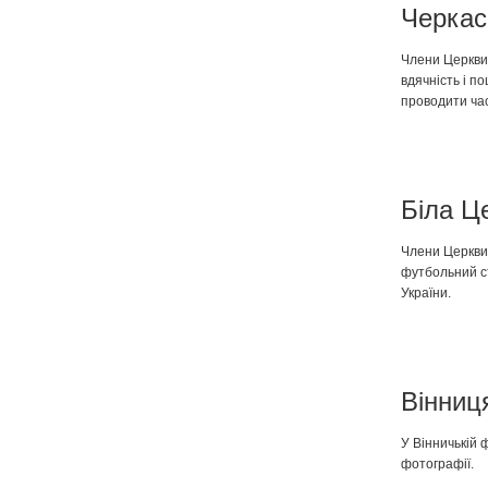
Черкас
Члени Церкви 
вдячність і п
проводити ча
Біла Ц
Члени Церкви
футбольний ст
України.
Вінниц
У Вінничькій 
фотографії.