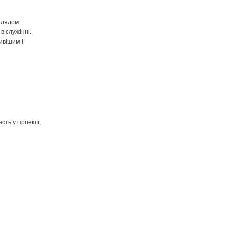
аглядом
в служінні.
ивішим і
сть у проекті,