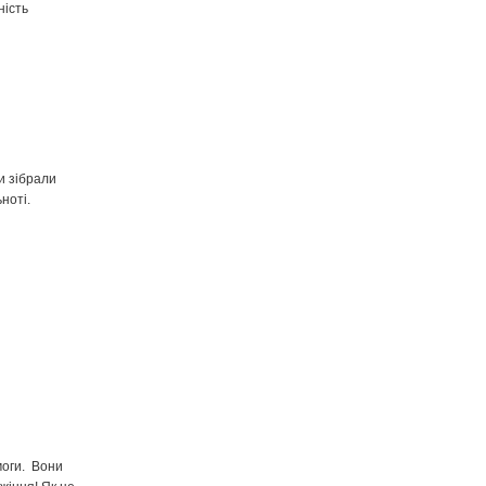
ність
и зібрали
ноті.
моги. Вони