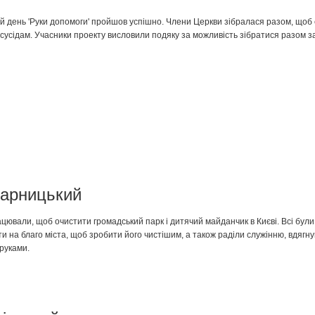
й день 'Руки допомоги' пройшов успішно. Члени Церкви зібралася разом, щоб
і сусідам. Учасники проекту висловили подяку за можливість зібратися разом з
арницький
ацювали, щоб очистити громадський парк і дитячий майданчик в Києві. Всі були 
ти на благо міста, щоб зробити його чистішим, а також раділи служінню, вдягн
руками.