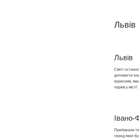
Львів
Львів
Святі останні
допомогти інш
корисним, як
парків у місті'.
Івано-
Прибирали тер
серед яких бу