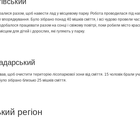
івський
бралися разом, щоб навести лад у місцевому парку. Робота проводилася під н
впорядкування. Було зібрано понад 40 мішків сміття, і всі чудово провели час 
добалося працювати разом на сонці і свіжому повітрі, поки робили місто крас
ісцем для дітей і дорослих, які гуляють у парку.
адарський
ав, щоб очистити територію лісопаркової зони від сміття. 15 чоловік брали уча
було зібрано близько 25 мішків сміття.
ський регіон