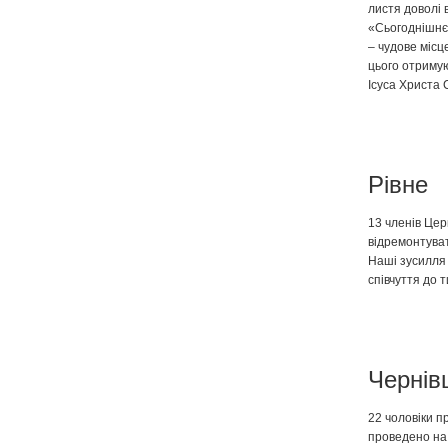
листя доволі 
«Сьогоднішнє 
– чудове місц
цього отриму
Ісуса Христа С
Рівне
13 членів Цер
відремонтуват
Наші зусилля б
співчуття до 
Чернів
22 чоловіки п
проведено на 