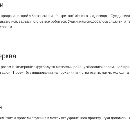
и
працювали, щоб зібрати сміття з 'закритого' міського кладовища. Сусіди вис
оцікавилися, заради чого це все робиться. Учасникам сподобалось служити, а т
с разом.
ерква
 разом із Федерацією футболу та жителями району зібралися разом, щоб пр
адіон. Проект був ініційований на прохання міністра освіти, науки, молоді та
я
філії також провели служіння в межах всеукраїнського проекту 'Руки допомоги'. 