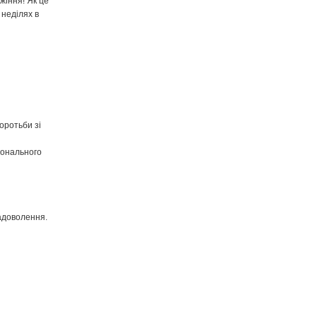
жіння! Як це
 неділях в
оротьби зі
іонального
задоволення.