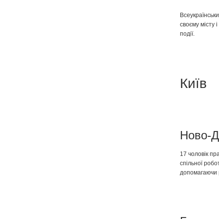
Всеукраїнськи
своєму місту 
події.
Київ
Ново-Д
17 чоловік пр
спільної робо
допомагаючи 