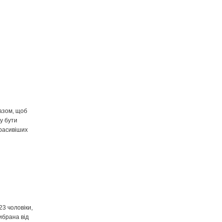
разом, щоб
у бути
красивіших
23 чоловіки,
ибрана від