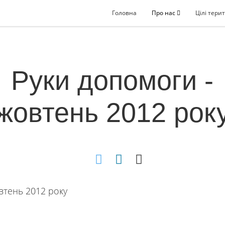
Головна
Про нас
Цілі терит
Руки допомоги -
жовтень 2012 рок