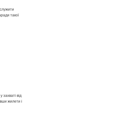
 служити
аради такої
у захваті від
увши жилети і