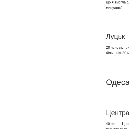
що я змогла с
минулого'.
Луцьк
28 чоловік пр
більш ніж 30 
Одес
Центр
40 членів Це