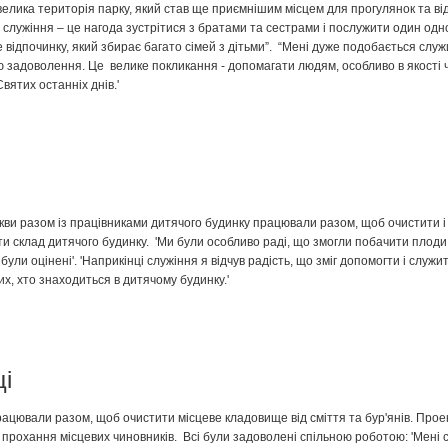
велика територія парку, який став ще приємнішим місцем для прогулянок та ві
служіння – це нагода зустрітися з братами та сестрами і послужити один одн
е відпочинку, який збирає багато сімей з дітьми”. “Мені дуже подобається служи
ю задоволення. Це велике покликання - допомагати людям, особливо в якості
вятих останніх днів.'
кви разом із працівниками дитячого будинку працювали разом, щоб очистити і
и склад дитячого будинку. 'Ми були особливо раді, що змогли побачити плоди
ули оцінені'. 'Наприкінці служіння я відчув радість, що зміг допомогти і служи
тих, хто знаходиться в дитячому будинку.'
ці
рацювали разом, щоб очистити місцеве кладовище від сміття та бур'янів. Прое
прохання місцевих чиновників. Всі були задоволені спільною роботою: 'Мені 