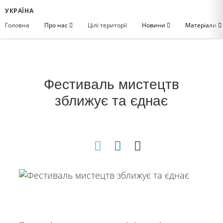
УКРАЇНА
Головна
Про нас
Цілі території
Новини
Матеріали
Фестиваль мистецтв
зближує та єднає