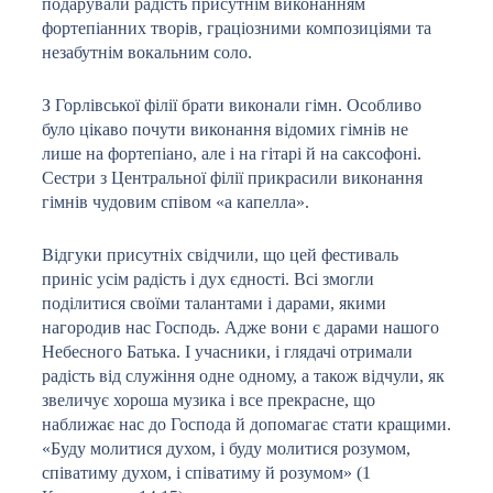
подарували радість присутнім виконанням
фортепіанних творів, граціозними композиціями та
незабутнім вокальним соло.
З Горлівської філії брати виконали гімн. Особливо
було цікаво почути виконання відомих гімнів не
лише на фортепіано, але і на гітарі й на саксофоні.
Сестри з Центральної філії прикрасили виконання
гімнів чудовим співом
«а капелла».
Відгуки присутніх свідчили, що цей фестиваль
приніс усім радість і дух єдності. Всі змогли
поділитися своїми талантами і дарами, якими
нагородив нас Господь. Адже вони є дарами нашого
Небесного Батька. І учасники, і глядачі отримали
радість від служіння одне одному, а також відчули, як
звеличує хороша музика і все прекрасне, що
наближає нас до Господа й допомагає стати кращими.
«Буду молитися духом, і буду молитися розумом,
співатиму духом, і співатиму й розумом» (1