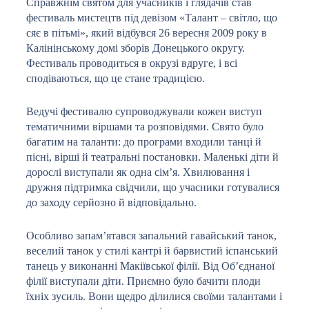
Справжнім святом для учасників і глядачів став
фестиваль мистецтв під девізом «Талант – світло, що
сяє в пітьмі», який відбувся 26 вересня 2009 року в
Калінінському домі зборів Донецького округу.
Фестиваль проводиться в окрузі вдруге, і всі
сподіваються, що це стане традицією.
Ведучі фестивалю супроводжували кожен виступ
тематичними віршами та розповідями. Свято було
багатим на таланти: до програми входили танці й
пісні, вірші й театральні постановки. Маленькі діти й
дорослі виступали як одна сім’я. Хвилювання і
дружня підтримка свідчили, що учасники готувалися
до заходу серйозно й відповідально.
Особливо запам’ятався запальний гавайський танок,
веселий танок у стилі кантрі й барвистий іспанський
танець у виконанні Макіївської філії. Від Об’єднаної
філії виступали діти. Приємно було бачити плоди
їхніх зусиль. Вони щедро ділилися своїми талантами і