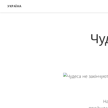
УКРАЇНА
Чу
На само