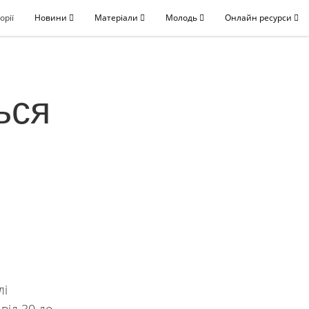
орії
Новини
Матеріали
Молодь
Онлайн ресурси
ься
лі