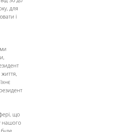
від 30 до
оку, для
ювати і
ами
и,
езидент
 життя,
їхнє
президент
ері, що
у нашого
 буде