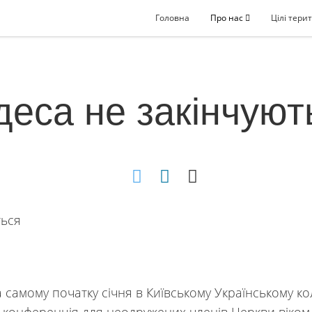
Головна
Про нас
Цілі терит
деса не закінчуют
му початку січня в Київському Українському ко