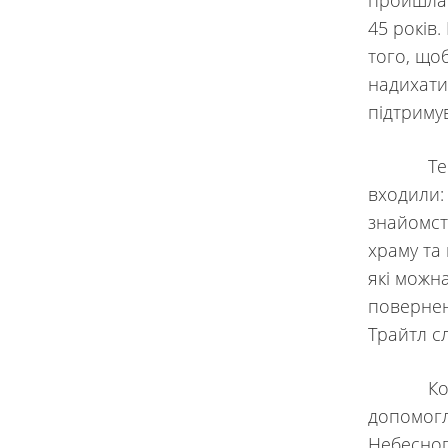
пройшла 
45 років.
того, що
надихати
підтриму
Тема ко
входили: 
знайомст
храму та
які можн
поверненн
Трайтл сл
Конфере
допомогл
Небесного