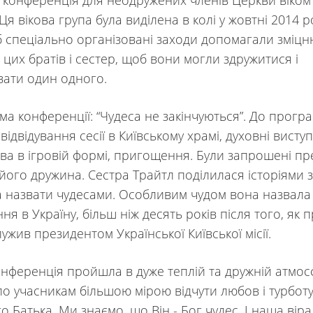
конференція для неодружених членів Церкви віком 
 Ця вікова група була виділена в колі у жовтні 2014 р
б спеціально організовані заходи допомагали зміцн
 цих братів і сестер, щоб вони могли здружитися і
вати один одного.
нференції: “Чудеса не закінчуються”. До прогр
відвідування сесії в Київському храмі, духовні виступ
ва в ігровій формі, пригощення. Були запрошені пр
 його дружина. Сестра Трайтл поділилася історіями з
а назвати чудесами. Особливим чудом вона назвала 
я в Україну, більш ніж десять років після того, як 
ужив президентом Української Київської місії.
нція пройшла в дуже теплій та дружній атмосф
о учасникам більшою мірою відчути любов і турбот
 Батька. Ми знаємо, що Він - Бог чудес. І наша віра