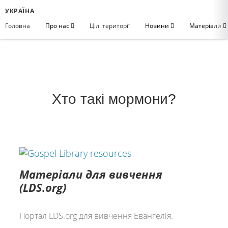
УКРАЇНА
Головна
Про нас
Цілі території
Новини
Матеріали
Хто такі мормони?
Матеріали для вивчення
(LDS.org)
Портал LDS.org для вивчення Евангелія.