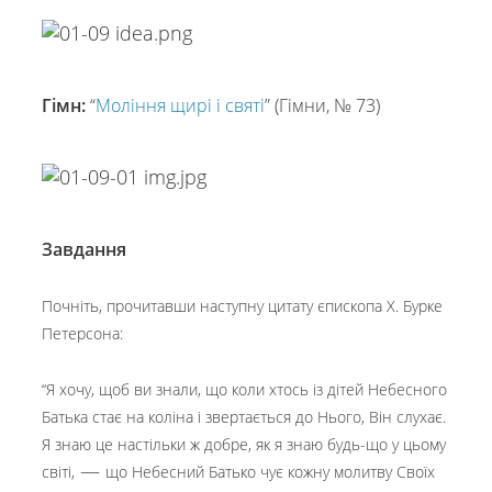
Гімн:
“
Моління щирі і святі
” (Гімни, № 73)
Завдання
Почніть, прочитавши наступну цитату єпископа Х. Бурке
Петерсона:
“Я хочу, щоб ви знали, що коли хтось із дітей Небесного
Батька стає на коліна і звертається до Нього, Він слухає.
Я знаю це настільки ж добре, як я знаю будь-що у цьому
—
світі,
що Небесний Батько чує кожну молитву Своїх