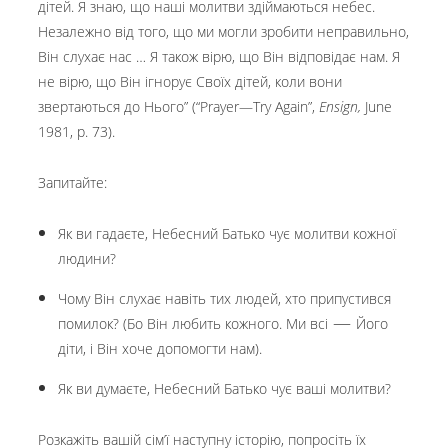
дітей. Я знаю, що наші молитви здіймаються небес.
Незалежно від того, що ми могли зробити неправильно,
Він слухає нас … Я також вірю, що Він відповідає нам. Я
не вірю, що Він ігнорує Своїх дітей, коли вони
звертаються до Нього” (“Prayer—Try Again”,
Ensign
,
June
1981, p. 73).
Запитайте:
Як ви гадаєте, Небесний Батько чує молитви кожної
людини?
Чому Він слухає навіть тих людей, хто припустився
—
помилок? (Бо Він любить кожного. Ми всі
Його
діти, і Він хоче допомогти нам).
Як ви думаєте, Небесний Батько чує ваші молитви?
Розкажіть вашій сім’ї наступну історію, попросіть їх