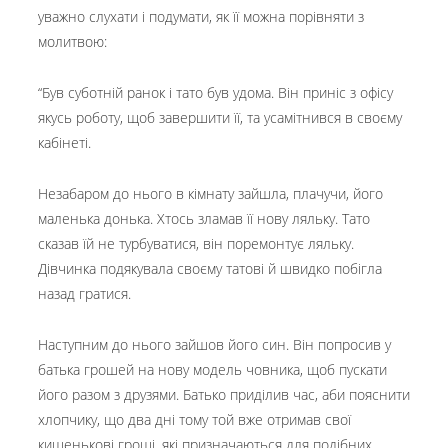
уважно слухати і подумати, як її можна порівняти з
молитвою:
“Був суботній ранок і тато був удома. Він приніс з офісу
якусь роботу, щоб завершити її, та усамітнився в своєму
кабінеті.
Незабаром до нього в кімнату зайшла, плачучи, його
маленька донька. Хтось зламав її нову ляльку. Тато
сказав їй не турбуватися, він поремонтує ляльку.
Дівчинка подякувала своєму татові й швидко побігла
назад гратися.
Наступним до нього зайшов його син. Він попросив у
батька грошей на нову модель човника, щоб пускати
його разом з друзями. Батько приділив час, аби пояснити
хлопчику, що два дні тому той вже отримав свої
кишенькові гроші, які призначаються для подібних