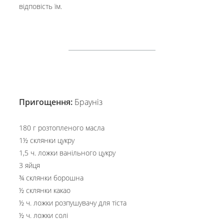
відповість їм.
Пригощення:
Брауніз
180 г розтопленого масла
1½ склянки цукру
1,5 ч. ложки ванільного цукру
3 яйця
¾ склянки борошна
½ склянки какао
½ ч. ложки розпушувачу для тіста
½ ч. ложки солі