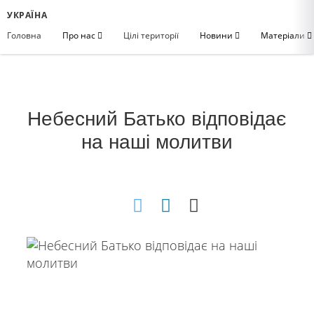
УКРАЇНА
Головна
Про нас
Цілі території
Новини
Матеріали
Небесний Батько відповідає
на наші молитви