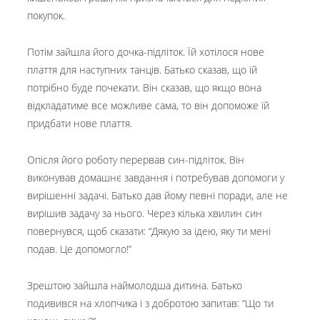
покупок.
Потім зайшла його дочка-підліток. Їй хотілося нове
плаття для наступних танців. Батько сказав, що їй
потрібно буде почекати. Він сказав, що якщо вона
відкладатиме все можливе сама, то він допоможе їй
придбати нове плаття.
Опісля його роботу перервав син-підліток. Він
виконував домашнє завдання і потребував допомоги у
вирішенні задачі. Батько дав йому певні поради, але не
вирішив задачу за нього. Через кілька хвилин син
повернувся, щоб сказати: “Дякую за ідею, яку ти мені
подав. Це допомогло!”
Зрештою зайшла наймолодша дитина. Батько
подивився на хлопчика і з добротою запитав: “Що ти