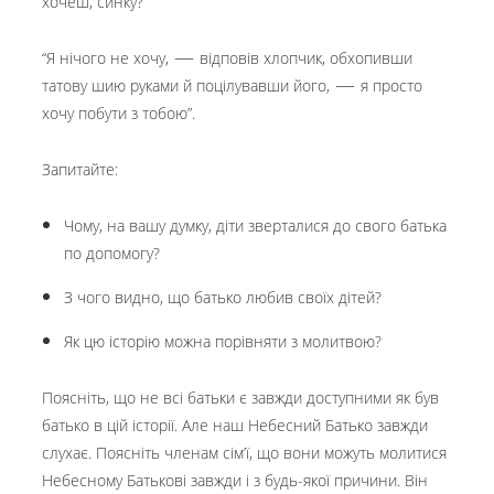
хочеш, синку?”
—
“Я нічого не хочу,
відповів хлопчик, обхопивши
—
татову шию руками й поцілувавши його,
я просто
хочу побути з тобою”.
Запитайте:
Чому, на вашу думку, діти зверталися до свого батька
по допомогу?
З чого видно, що батько любив своїх дітей?
Як цю історію можна порівняти з молитвою?
Поясніть, що не всі батьки є завжди доступними як був
батько в цій історії. Але наш Небесний Батько завжди
слухає. Поясніть членам сім’ї, що вони можуть молитися
Небесному Батькові завжди і з будь-якої причини. Він