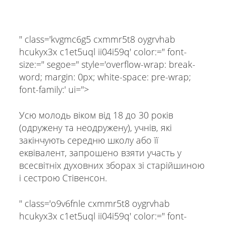
'' class='kvgmc6g5 cxmmr5t8 oygrvhab
hcukyx3x c1et5uql ii04i59q' color:='' font-
size:='' segoe='' style='overflow-wrap: break-
word; margin: 0px; white-space: pre-wrap;
font-family:' ui=''>
Усю молодь віком від 18 до 30 років
(одружену та неодружену), учнів, які
закінчують середню школу або її
еквівалент, запрошено взяти участь у
всесвітніх духовних зборах зі старійшиною
і сестрою Стівенсон.
'' class='o9v6fnle cxmmr5t8 oygrvhab
hcukyx3x c1et5uql ii04i59q' color:='' font-