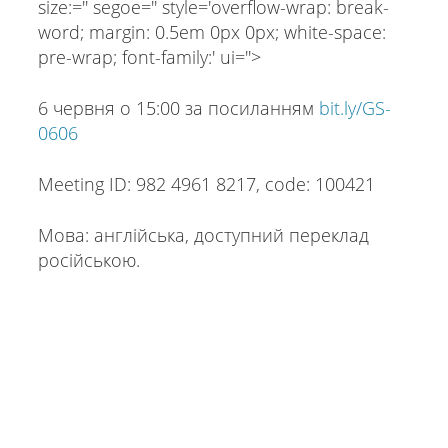
size:='' segoe='' style='overflow-wrap: break-
word; margin: 0.5em 0px 0px; white-space:
pre-wrap; font-family:' ui=''>
6 червня о 15:00 за посиланням
bit.ly/GS-
0606
Meeting ID: 982 4961 8217, code: 100421
Мова: англійська, доступний переклад
російською.