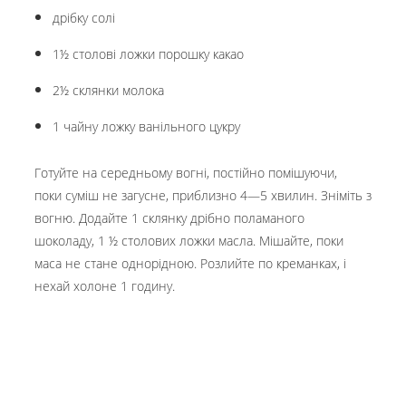
дрібку солі
1½ столові ложки порошку какао
2½ склянки молока
1 чайну ложку ванільного цукру
Готуйте на середньому вогні, постійно помішуючи,
поки суміш не загусне, приблизно 4—5 хвилин. Зніміть з
вогню. Додайте 1 склянку дрібно поламаного
шоколаду, 1 ½ столових ложки масла. Мішайте, поки
маса не стане однорідною. Розлийте по креманках, і
нехай холоне 1 годину.