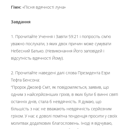
Гімн:
«Пісня вдячності луна»
Завдання
1. Прочитайте Учення і Завіти 59:21 і попросіть сім'ю
уважно послухати, з яких двох причин може сумувати
Небесний Батько. (Невиконання Його заповідей і
відсутність вдячності Йому).
2. Прочитайте наведені далі слова Президента Езри
Тефта Бенсона:
“Пророк Джозеф Сміт, як повідомляється, заявив, що
одним з найсерйозніших гріхів, в яких були б винні святі
останніх днів, стала б невдячність. Я думаю, що
більшість з нас не вважають невдячність серйозним
гріхом. У нас є доволі помітна тенденція просити у своїх
молитвах додаткових благословень. Іноді я відчуваю,