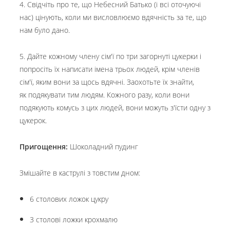
4. Свідчіть про те, що Небесний Батько (і всі оточуючі
нас) цінують, коли ми висловлюємо вдячність за те, що
нам було дано.
5. Дайте кожному члену сім'ї по три загорнуті цукерки і
попросіть їх написати імена трьох людей, крім членів
сім'ї, яким вони за щось вдячні. Заохотьте їх знайти,
як подякувати тим людям. Кожного разу, коли вони
подякують комусь з цих людей, вони можуть з'їсти одну з
цукерок.
Пригощення:
Шоколадний пудинг
Змішайте в каструлі з товстим дном:
6 столових ложок цукру
3 столові ложки крохмалю