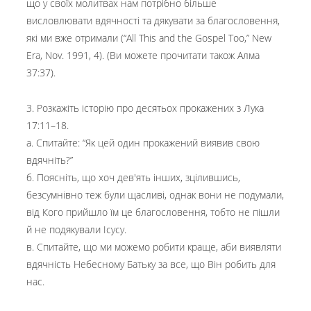
що у своїх молитвах нам потрібно більше
висловлювати вдячності та дякувати за благословення,
які ми вже отримали (“All This and the Gospel Too,” New
Era, Nov. 1991, 4). (Ви можете прочитати також Алма
37:37).
3. Розкажіть історію про десятьох прокажених з Лука
17:11–18.
а. Спитайте: “Як цей один прокажений виявив свою
вдячніть?”
б. Поясніть, що хоч дев'ять інших, зцілившись,
безсумнівно теж були щасливі, однак вони не подумали,
від Кого прийшло їм це благословення, тобто не пішли
й не подякували Ісусу.
в. Спитайте, що ми можемо робити краще, аби виявляти
вдячність Небесному Батьку за все, що Він робить для
нас.