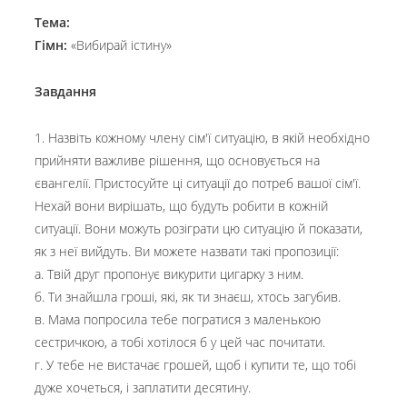
Тема:
Гімн:
«Вибирай істину»
Завдання
1. Назвіть кожному члену сім'ї ситуацію, в якій необхідно
прийняти важливе рішення, що основується на
євангелії. Пристосуйте ці ситуації до потреб вашої сім'ї.
Нехай вони вирішать, що будуть робити в кожній
ситуації. Вони можуть розіграти цю ситуацію й показати,
як з неї вийдуть. Ви можете назвати такі пропозиції:
а. Твій друг пропонує викурити цигарку з ним.
б. Ти знайшла гроші, які, як ти знаєш, хтось загубив.
в. Мама попросила тебе погратися з маленькою
сестричкою, а тобі хотілося б у цей час почитати.
г. У тебе не вистачає грошей, щоб і купити те, що тобі
дуже хочеться, і заплатити десятину.