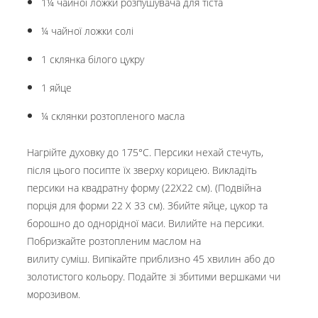
1¼ чайної ложки розпушувача для тіста
¼ чайної ложки солі
1 склянка білого цукру
1 яйце
¼ склянки розтопленого масла​
Нагрійте духовку до 175°C. Персики нехай стечуть,
після цього посипте їх зверху корицею. Викладіть
персики на квадратну форму (22Х22 см). (Подвійна
порція для форми 22 X 33 см). Збийте яйце, цукор та
борошно до однорідної маси. Вилийте на персики.
Побризкайте розтопленим маслом на
вилиту суміш. Випікайте приблизно 45 хвилин або до
золотистого кольору. Подайте зі збитими вершками чи
морозивом.