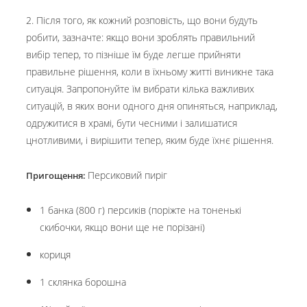
2. Після того, як кожний розповість, що вони будуть
робити, зазначте: якщо вони зроблять правильний
вибір тепер, то пізніше їм буде легше прийняти
правильне рішення, коли в їхньому житті виникне така
ситуація. Запропонуйте їм вибрати кілька важливих
ситуацій, в яких вони одного дня опиняться, наприклад,
одружитися в храмі, бути чесними і залишатися
цнотливими, і вирішити тепер, яким буде їхнє рішення.
Персиковий пиріг
Пригощення:
1 банка (800 г) персиків (поріжте на тоненькі
скибочки, якщо вони ще не порізані)
кориця
1 склянка борошна