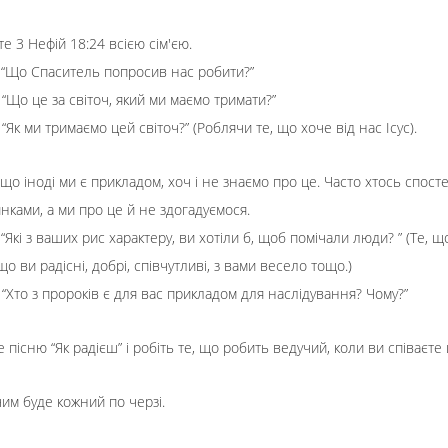
е 3 Нефій 18:24 всією сім'єю.
: “Що Спаситель попросив нас робити?”
 “Що це за світоч, який ми маємо тримати?”
 “Як ми тримаємо цей світоч?” (Роблячи те, що хоче від нас Ісус).
 що іноді ми є прикладом, хоч і не знаємо про це. Часто хтось спосте
ками, а ми про це й не здогадуємося.
 “Які з ваших рис характеру, ви хотіли б, щоб помічали люди? ” (Те, щ
о ви радісні, добрі, співчутливі, з вами весело тощо.)
: “Хто з пророків є для вас прикладом для наслідування? Чому?”
е пісню “Як радієш” і робіть те, що робить ведучий, коли ви співаєт
им буде кожний по черзі.