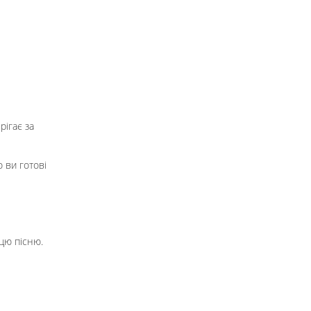
рігає за
о ви готові
е цю пісню.