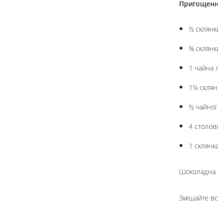
Пригощен
½ склянк
¾ склянк
1 чайна 
1¼ скля
½ чайної
4 столов
1 склянк
Шоколадна 
Змішайте вс