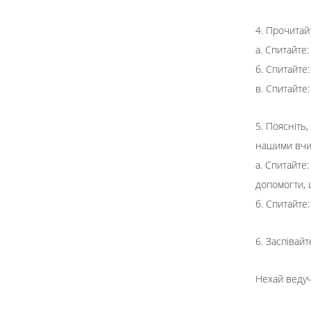
4. Прочитайт
а. Спитайте
б. Спитайте:
в. Спитайте:
5. Поясніть,
нашими вчин
а. Спитайте:
допомогти, щ
б. Спитайте
6. Заспівайт
Нехай ведуч