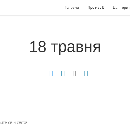
Головна
Про нас
Цілі терит
18 травня
йте свій світоч