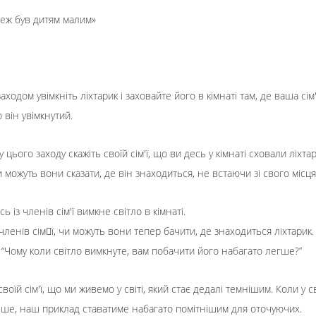
теж був дитям малим»
ходом увімкніть ліхтарик і заховайте його в кімнаті там, де ваша сім
 він увімкнутий.
у цього заходу скажіть своїй сім'ї, що ви десь у кімнаті сховали ліхтар
 можуть вони сказати, де він знаходиться, не встаючи зі свого місця
сь із членів сім'ї вимкне світло в кімнаті.
членів сім􀁗ї, чи можуть вони тепер бачити, де знаходиться ліхтарик.
: “Чому коли світло вимкнуте, вам побачити його набагато легше?”
своїй сім'ї, що ми живемо у світі, який стає дедалі темнішим. Коли у св
іше, наш приклад ставатиме набагато помітнішим для оточуючих.