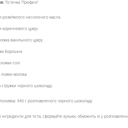
ня:
Тістечка 'Трюфелі'
и розм'яклого несолоного масла
и коричневого цукру
ложка ванільного цукру
нки борошна
 ложки солі
і ложки молока
а стружки чорного шоколаду
поливка: 340 г розплавленого чорного шоколаду
і інгредієнти для тіста, сформуйте кульки, обмокніть їх у розплавле