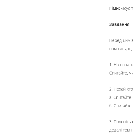
Гімн:
«Ісус 
Завдання
Перед цим за
помітить, що
1. На початк
Спитайте, чи
2. Нехай хто
а. Спитайте 
б. Спитайте
3. Поясніть 
дедалі темн