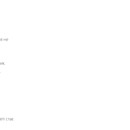
'я не
ик.
.
іті стає