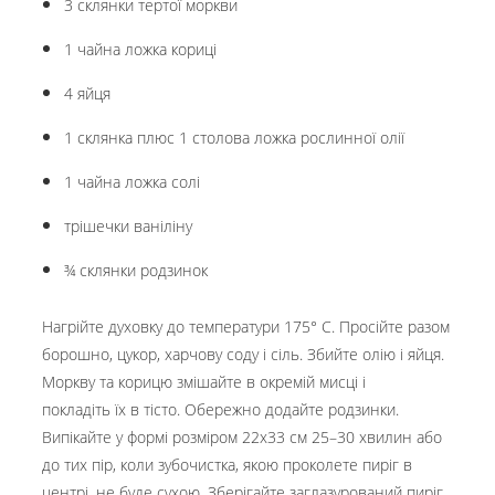
3 склянки тертої моркви
1 чайна ложка кориці
4 яйця
1 склянка плюс 1 столова ложка рослинної олії
1 чайна ложка солі
трішечки ваніліну
¾ склянки родзинок
Нагрійте духовку до температури 175° C. Просійте разом
борошно, цукор, харчову соду і сіль. Збийте олію і яйця.
Моркву та корицю змішайте в окремій мисці і
покладіть їх в тісто. Обережно додайте родзинки.
Випікайте у формі розміром 22x33 см 25–30 хвилин або
до тих пір, коли зубочистка, якою проколете пиріг в
центрі, не буде сухою. Зберігайте заглазурований пиріг