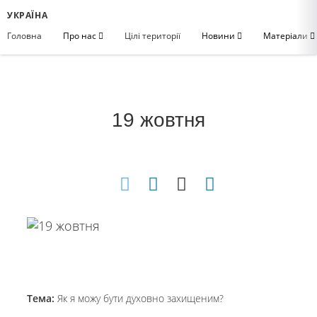
УКРАЇНА
Головна
Про нас
Цілі території
Новини
Матеріали
19 жовтня
Тема:
Як я можу бути духовно захищеним?