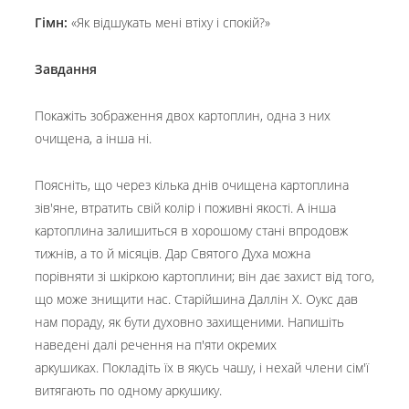
Гімн:
«Як відшукать мені втіху і спокій?»
Завдання
Покажіть зображення двох картоплин, одна з них
очищена, а інша ні.
Поясніть, що через кілька днів очищена картоплина
зів'яне, втратить свій колір і поживні якості. А інша
картоплина залишиться в хорошому стані впродовж
тижнів, а то й місяців. Дар Святого Духа можна
порівняти зі шкіркою картоплини; він дає захист від того,
що може знищити нас. Старійшина Даллін Х. Оукс дав
нам пораду, як бути духовно захищеними. Напишіть
наведені далі речення на п'яти окремих
аркушиках. Покладіть їх в якусь чашу, і нехай члени сім'ї
витягають по одному аркушику.