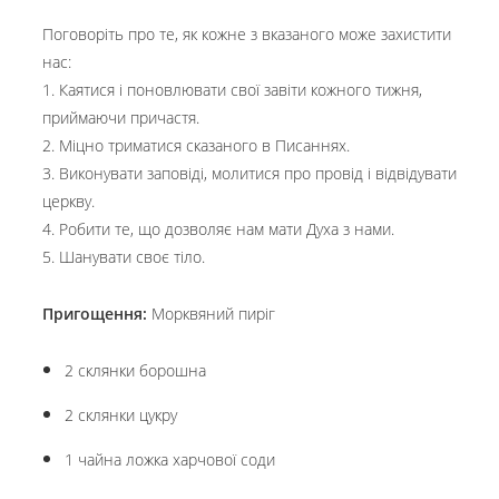
Поговоріть про те, як кожне з вказаного може захистити
нас:
1. Каятися і поновлювати свої завіти кожного тижня,
приймаючи причастя.
2. Міцно триматися сказаного в Писаннях.
3. Виконувати заповіді, молитися про провід і відвідувати
церкву.
4. Робити те, що дозволяє нам мати Духа з нами.
5. Шанувати своє тіло.
Пригощення:
Морквяний пиріг
2 склянки борошна
2 склянки цукру
1 чайна ложка харчової соди