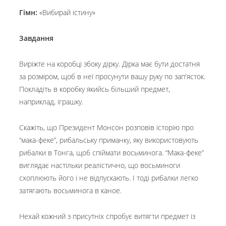
Гімн:
«Вибирай істину»
Завдання
Виріжте на коробці збоку дірку. Дірка має бути достатня
за розміром, щоб в неї просунути вашу руку по зап'ясток.
Покладіть в коробку якийсь більший предмет,
наприклад, іграшку.
Скажіть, що Президент Монсон розповів історію про
“мака-феке”, рибальську приманку, яку використовують
рибалки в Тонга, щоб спіймати восьминога. “Мака-феке”
виглядає настільки реалістично, що восьминоги
схоплюють його і не відпускають. І тоді рибалки легко
затягають восьминога в каное.
Нехай кожний з присутніх спробує витягти предмет із