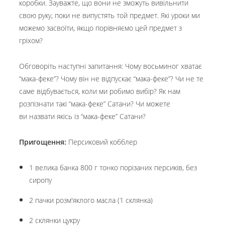
коробки. Зауважте, що вони не зможуть вивільнити
свою руку, поки не випустять той предмет. Які уроки ми
можемо засвоїти, якщо порівняємо цей предмет з
гріхом?
Обговоріть наступні запитання: Чому восьминог хватає
“мака-феке”? Чому він не відпускає “мака-феке”? Чи не те
саме відбувається, коли ми робимо вибір? Як нам
розпізнати такі “мака-феке” Сатани? Чи можете
ви назвати якісь із “мака-феке” Сатани?
Пригощення:
Персиковий кобблер
1 велика банка 800 г тонко порізаних персиків, без
сиропу
2 пачки розм'яклого масла (1 склянка)
2 склянки цукру