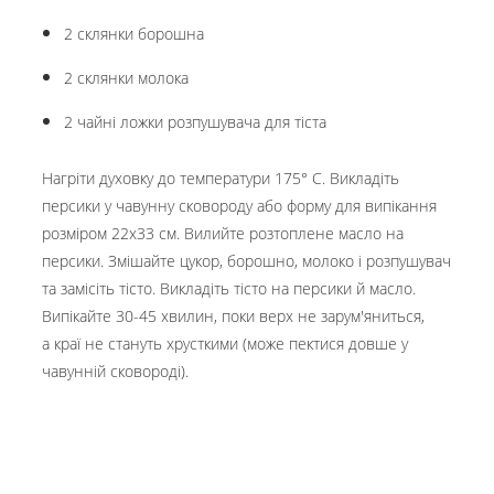
2 склянки борошна
2 склянки молока
2 чайні ложки розпушувача для тіста
Нагріти духовку до температури 175° C. Викладіть
персики у чавунну сковороду або форму для випікання
розміром 22x33 см. Вилийте розтоплене масло на
персики. Змішайте цукор, борошно, молоко і розпушувач
та замісіть тісто. Викладіть тісто на персики й масло.
Випікайте 30-45 хвилин, поки верх не зарум'яниться,
а краї не стануть хрусткими (може пектися довше у
чавунній сковороді).