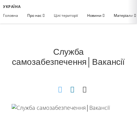
УКРАЇНА
Головна
Про нас
Цілі території
Новини
Матеріали
Cлужба
самозабезпечення│Вакансії