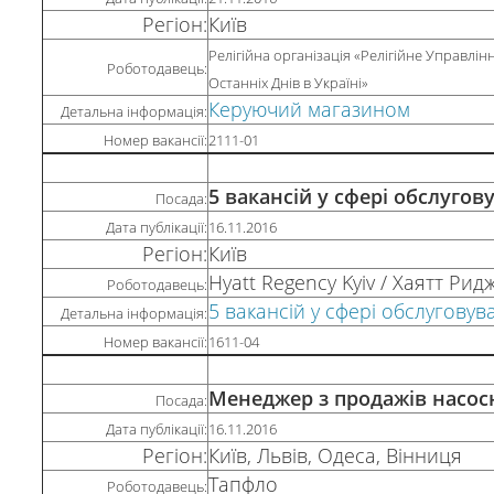
Регіон:
Київ
Релігійна організація «Релігійне Управлін
Роботодавець:
Останніх Днів в Україні»
Керуючий магазином
Детальна інформація:
Номер вакансії:
2111-01
5 вакансій у сфері обслугов
Посада:
Дата публікації:
16.11.2016
Регіон:
Київ
Hyatt Regency Kyiv / Хаятт Ри
Роботодавець:
5 вакансій
у сфері обслуговув
Детальна інформація:
Номер вакансії:
1611-04
Менеджер з продажів насос
Посада:
Дата публікації:
16.11.2016
Регіон:
Київ, Львів, Одеса, Вінниця
Тапфло
Роботодавець: