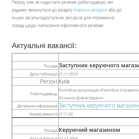
Перед тим, як надіслати резюме роботодавцю, ми
радимо звернутися до розділу
Корисні ресурси
або до
інших загальнодоступних ресурсів для отримання
порад щодо написання ефективного резюме.
Актуальні вакансії:
Заступник керуючого мага
Посада:
Дата публікації:
21.11.2016
Регіон:
Київ
Релігійна організація «Релігійне Управлін
Роботодавець:
Останніх Днів в Україні»
Заступник керуючого магази
Детальна інформація:
Номер вакансії:
2111-02
Керуючий магазином
Посада:
Дата публікації:
21.11.2016