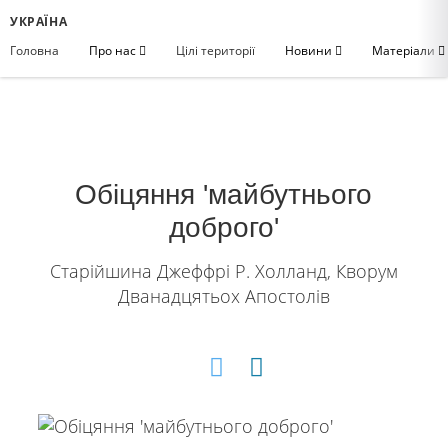
УКРАЇНА
Головна
Про нас
Цілі території
Новини
Матеріали
Обіцяння 'майбутнього
доброго'
Старійшина Джеффрі Р. Холланд, Кворум
Дванадцятьох Апостолів