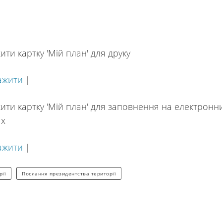
ти картку 'Мій план' для друку
ажити
|
ити картку 'Мій план' для заповнення на електронн
ях
ажити
|
рії
Послання президентства території