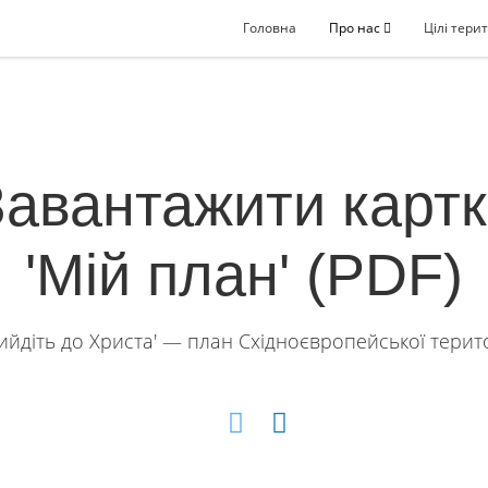
Головна
Про нас
Цілі терит
Завантажити картк
'Мій план' (PDF)
ийдіть до Христа' — план Східноєвропейської терит