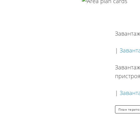
Завантажи
|
Завант
Завантаж
пристро
|
Завант
План терито