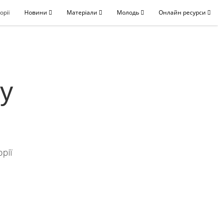
орії
Новини
Матеріали
Молодь
Онлайн ресурси
у
орії