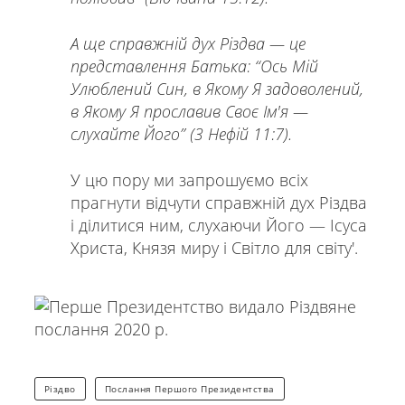
А ще справжній дух Різдва — це
представлення Батька: “Ось Мій
Улюблений Син, в Якому Я задоволений,
в Якому Я прославив Своє Ім'я —
слухайте Його” (3 Нефій 11:7).
У цю пору ми запрошуємо всіх
прагнути відчути справжній дух Різдва
і ділитися ним, слухаючи Його — Ісуса
Христа, Князя миру і Світло для світу'.
Різдво
Послання Першого Президентства