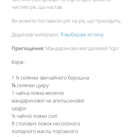
чистим рік, що настав.
Ви можете поставити цілі на рік, що приходить.
Додаткові матеріали:
Я выбираю истину
Пригощення:
Мандариново-мигдалевий торт
Корж:
1 ¼ склянки звичайного борошна
⅓ склянки цукру
1 чайна ложка меленої
мандаринової чи апельсинової
цедри
¼ чайної ложки солі
8 столових ложок несолоного
холодного масла, порізаного