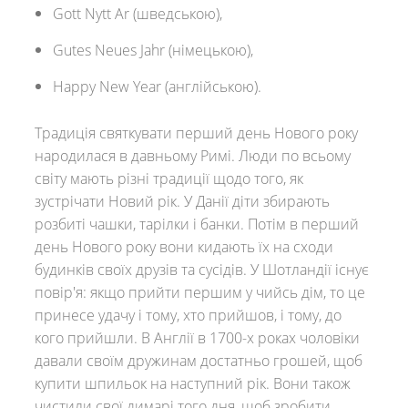
Gott Nytt Ar (шведською),
Gutes Neues Jahr (німецькою),
Happy New Year (англійською).
Традиція святкувати перший день Нового року
народилася в давньому Римі. Люди по всьому
світу мають різні традиції щодо того, як
зустрічати Новий рік. У Данії діти збирають
розбиті чашки, тарілки і банки. Потім в перший
день Нового року вони кидають їх на сходи
будинків своїх друзів та сусідів. У Шотландії існує
повір'я: якщо прийти першим у чийсь дім, то це
принесе удачу і тому, хто прийшов, і тому, до
кого прийшли. В Англії в 1700-х роках чоловіки
давали своїм дружинам достатньо грошей, щоб
купити шпильок на наступний рік. Вони також
чистили свої димарі того дня, щоб зробити