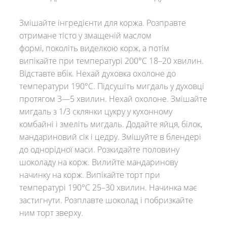
Змішайте інгредієнти для коржа. Розправте
отримане тісто у змащеній маслом
формі, поколіть виделкою корж, а потім
випікайте при температурі 200°C 18–20 хвилин.
Відставте вбік. Нехай духовка охолоне до
температури 190°C. Підсушіть мигдаль у духовці
протягом 3—5 хвилин. Нехай охолоне. Змішайте
мигдаль з 1/3 склянки цукру у кухонному
комбайні і змеліть мигдаль. Додайте яйця, білок,
мандариновий сік і цедру. Змішуйте в блендері
до однорідної маси. Розкидайте половину
шоколаду на корж. Вилийте мандаринову
начинку на корж. Випікайте торт при
температурі 190°C 25–30 хвилин. Начинка має
застигнути. Розплавте шоколад і побризкайте
ним торт зверху.