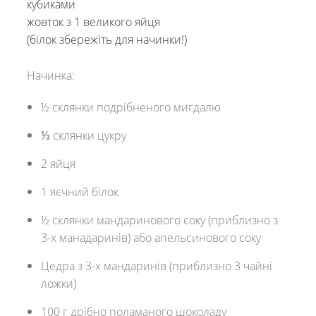
кубиками
жовток з 1 великого яйця
(білок збережіть для начинки!)
Начинка:
½ склянки подрібненого мигдалю
⅓ склянки цукру
2 яйця
1 яєчний білок
½ склянки мандаринового соку (приблизно з
3-х манадаринів) або апельсинового соку
Цедра з 3-х мандаринів (приблизно 3 чайні
ложки)
100 г дрібно поламаного шоколаду