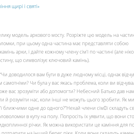
іння щирі і святі»
елику модель аркового мосту. Розріжте цю модель на части
оломки, при цьому одна частина має представляти собою
амінь арки, і дайте кожному члену сім'ї по частині (але нік
стину, що символізує ключовий камінь).
“Чи доводилося вам бути в дуже людному місці, однак відчу
м самотніми? Чи була у вас якась проблема, коли ви відчува
оже вас зрозуміти або допомогти? Небесний Батько дав нам 
и й розуміти нас, коли інші не можуть цього зробити. Як 
м'ї ближчими одне до одного?”Нехай члени сім􀁐ї складуть св
ловоломки в купу на полу. Попросіть їх уявити, що вони ст
идкоплинної річки. Як можна використати це каміння для п
 потрапити на інший берег ріки. Коли вони складуть камен