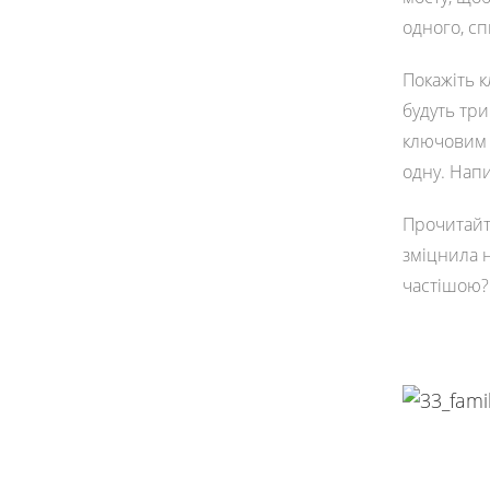
одного, сп
Покажіть к
будуть три
ключовим 
одну. Напи
Прочитай
зміцнила 
частішою? 