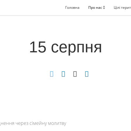
Головна
Про нас
Цілі терит
15 серпня
нення через сімейну молитву