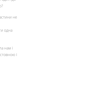
но?
частини не
З
ти одна
ла нам і
істовною і