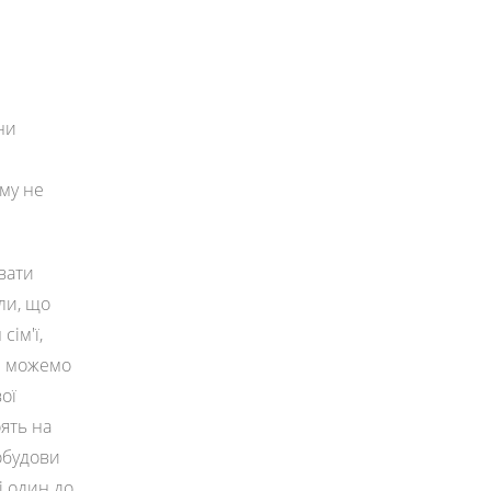
ни
ому не
вати
ли, що
сім'ї,
ми можемо
ої
оять на
обудови
і один до