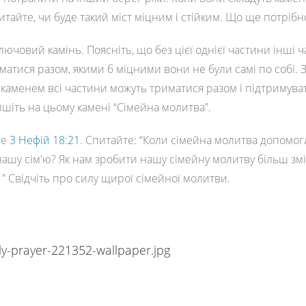
итайте, чи буде такий міст міцним і стійким. Що ще потріб
лючовий камінь. Поясніть, що без цієї однієї частини інші 
матися разом, якими б міцними вони не були самі по собі. 
каменем всі частини можуть триматися разом і підтримува
шіть на цьому камені “Сімейна молитва”.
те
3 Нефій 18:21
. Спитайте: “Коли сімейна молитва допомог
нашу сім'ю? Як нам зробити нашу сімейну молитву більш зм
” Свідчіть про силу щирої сімейної молитви.