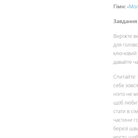
Гімн:
«Мол
Завдання
Виріжте в
для голов
ключовий к
давайте ча
Спитайте: 
себе зовсі
ніхто не м
щоб любит
стати в сі
частини го
березі шв
мосту, щоб