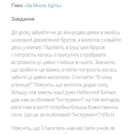
Гімн:
«За Мною йдіть»
Завдання
До уроку забийте не до кінця два цвяхи в якийсь
широкий дерев'яний брусок, а молоток сховайте
десь у кімнаті. Підніміть в руці цей брусок
і попросіть когось з присутніх спробувати
встромити ці цвяхи глибше в нього. Зазначте,
що зробити це важко, а потім попросіть когось
забити ці цвяхи молотком. Спитайте: “В чому
різниця?” Поясніть, що молоток додає силу,
більшу, ніж мають наші руки.Небесний Батько
дав нам особливий “інструмент” на той випадок,
коли нам в житті потрібна більша божественна
сила. Що це за особливий “інструмент”? (Піст).
Поясніть, що Спаситель навчав Своїх учнів, як