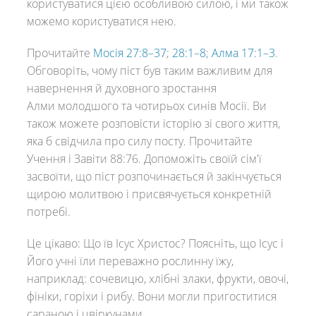
користуватися цією особливою силою, і ми також
можемо користуватися нею.
Прочитайте
Мосія 27:8–37
;
28:1–8
;
Алма 17:1–3
.
Обговоріть, чому піст був таким важливим для
навернення й духовного зростання
Алми молодшого та чотирьох синів Мосії. Ви
також можете розповісти історію зі свого життя,
яка б свідчила про силу посту. Прочитайте
Учення і Завіти 88:76. Допоможіть своїй сім'ї
засвоїти, що піст розпочинається й закінчується
щирою молитвою і присвячується конкретній
потребі.
Це цікаво: Що їв Ісус Христос? Поясніть, що Ісус і
Його учні їли переважно рослинну їжу,
наприклад: сочевицю, хлібні злаки, фрукти, овочі,
фініки, горіхи і рибу. Вони могли пригоститися
сараною і цвіркунами.