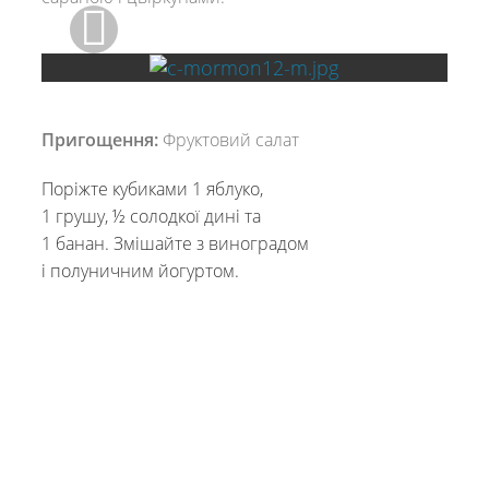
Пригощення:
Фруктовий салат
Поріжте кубиками 1 яблуко,
1 грушу, ½ солодкої дині та
1 банан. Змішайте з виноградом
і полуничним йогуртом.