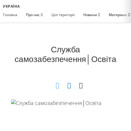
УКРАЇНА
Головна
Про нас
Цілі території
Новини
Матеріали
Служба
самозабезпечення│Освіта