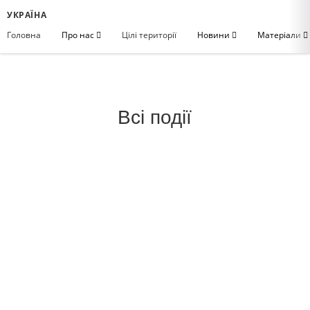
УКРАЇНА
Головна
Про нас
Цілі території
Новини
Матеріали
Всі події