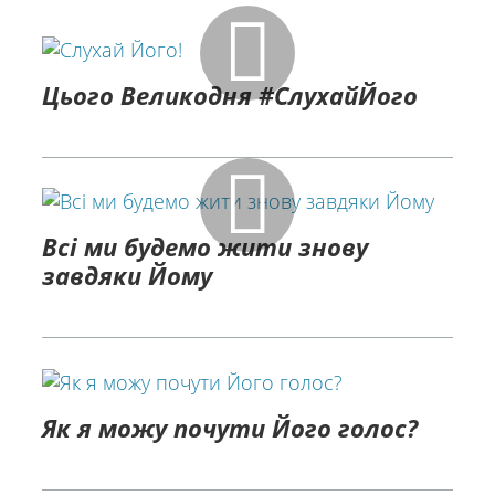
Цього Великодня #СлухайЙого
Всі ми будемо жити знову
завдяки Йому
Як я можу почути Його голос?