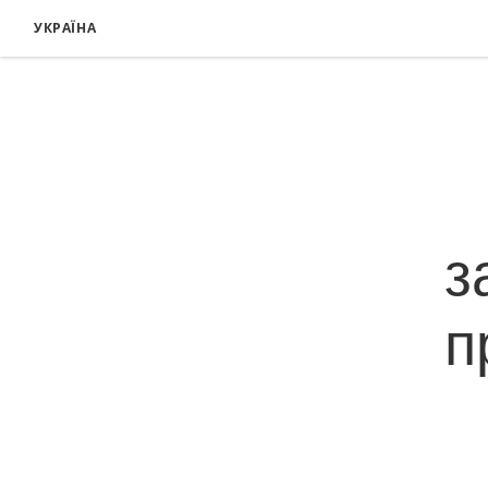
УКРАЇНА
з
п