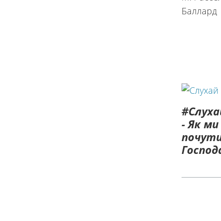
#Слуха
- Як м
почути
Господ