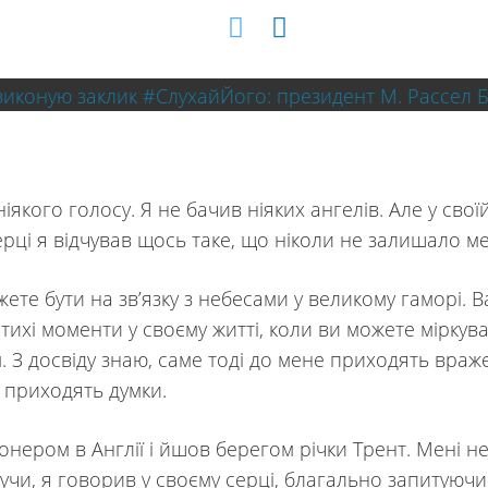
ніякого голосу. Я не бачив ніяких ангелів. Але у своїй
ерці я відчував щось таке, що ніколи не залишало 
ете бути на зв’язку з небесами у великому гаморі. В
 тихі моменти у своєму житті, коли ви можете міркув
. З досвіду знаю, саме тоді до мене приходять враж
і приходять думки.
іонером в Англії і йшов берегом річки Трент. Мені н
йдучи, я говорив у своєму серці, благально запитуючи