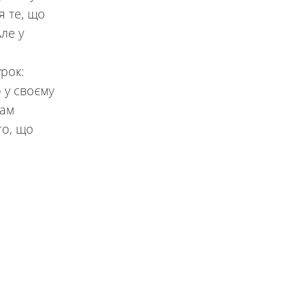
я те, що
Але у
урок:
о у своєму
там
го, що