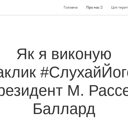
Головна
Про нас
Цілі терит
Як я виконую
аклик #СлухайЙог
резидент М. Расс
Баллард