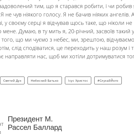
задоволений тим, що я старався робити, і чи робив 
. Я не чув ніякого голосу. Я не бачив ніяких ангелів. 
і, у своєму серці я відчував щось таке, що ніколи не
мене. Думаю, в ту мить я, 20-річний, засвоїв такий 
 того, що ми чуємо з небес, ми, зрештою, відчуваєм
потім, слід сподіватися, це переходить у наш розум і 
є направляти нас, щоб ми хотіли дотримуватися то
Святий Дух
Небесний Батько
Ісус Христос
#СлухайЙого
Президент М.
Рассел Баллард