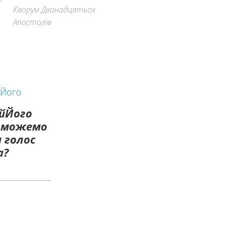
Кворум Дванадцятьох
Апостолів
йЙого
и можемо
 голос
а?