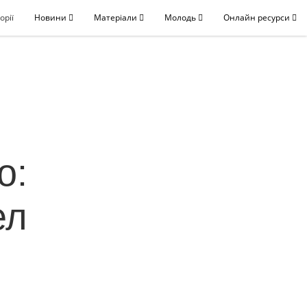
орії
Новини
Матеріали
Молодь
Онлайн ресурси
о:
ел