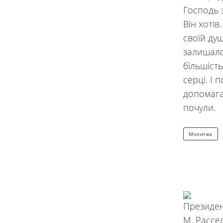
Господь 
Він хотів
своїй душ
залишало 
більшість
серці. І 
допомага
почули.
Молитва