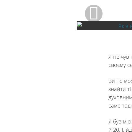
Я не чув 
своєму с
Ви не мож
знайти ті
духовним
саме тод
Я був міс
й 20. І, 