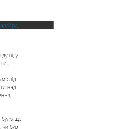
 душі, у
мене.
ам слід
ати над
ення,
е було ще
, чи був