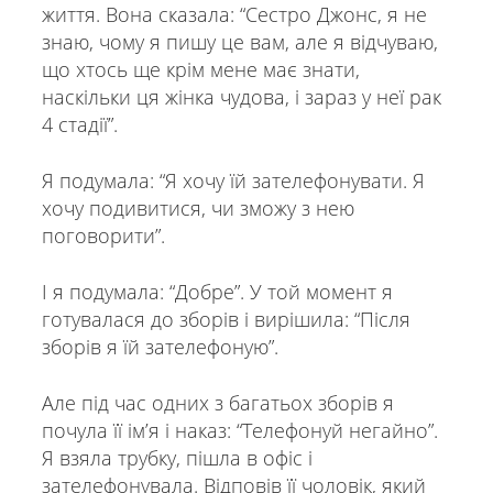
життя. Вона сказала: “Сестро Джонс, я не
знаю, чому я пишу це вам, але я відчуваю,
що хтось ще крім мене має знати,
наскільки ця жінка чудова, і зараз у неї рак
4 стадії”.
Я подумала: “Я хочу їй зателефонувати. Я
хочу подивитися, чи зможу з нею
поговорити”.
І я подумала: “Добре”. У той момент я
готувалася до зборів і вирішила: “Після
зборів я їй зателефоную”.
Але під час одних з багатьох зборів я
почула її ім’я і наказ: “Телефонуй негайно”.
Я взяла трубку, пішла в офіс і
зателефонувала. Відповів її чоловік, який