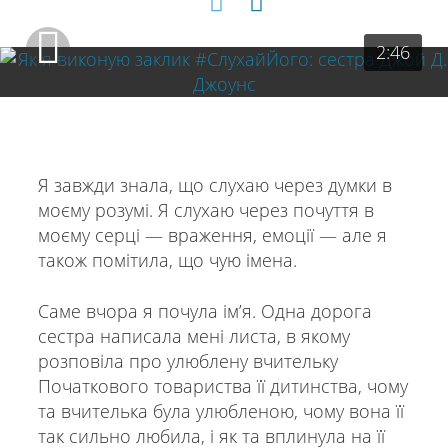
2:46
Я завжди знала, що слухаю через думки в
моєму розумі. Я слухаю через почуття в
моєму серці — враження, емоції — але я
також помітила, що чую імена.
Саме вчора я почула ім’я. Одна дорога
сестра написала мені листа, в якому
розповіла про улюблену вчительку
Початкового товариства її дитинства, чому
та вчителька була улюбленою, чому вона її
так сильно любила, і як та вплинула на її