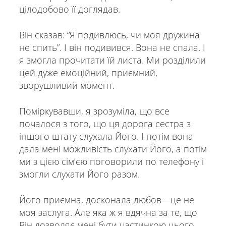
цілодобово її доглядав.
Він сказав: “Я подивлюсь, чи моя дружина
не спить”. І він подивився. Вона не спала. І
я змогла прочитати їй листа. Ми розділили
цей дуже емоційний, приємний,
зворушливий момент.
Поміркувавши, я зрозуміла, що все
почалося з того, що ця дорога сестра з
іншого штату слухала Його. І потім вона
дала мені можливість слухати Його, а потім
ми з цією сім’єю поговорили по телефону і
змогли слухати Його разом.
Його приємна, досконала любов—це не
моя заслуга. Але яка ж я вдячна за те, що
Він дозволяє мені бути частинкою цього