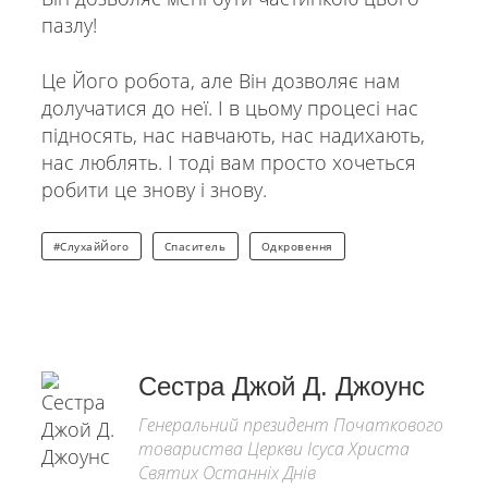
пазлу!
Це Його робота, але Він дозволяє нам
долучатися до неї. І в цьому процесі нас
підносять, нас навчають, нас надихають,
нас люблять. І тоді вам просто хочеться
робити це знову і знову.
#СлухайЙого
Спаситель
Одкровення
Сестра Джой Д. Джоунс
Генеральний президент Початкового
товариства Церкви Ісуса Христа
Святих Останніх Днів