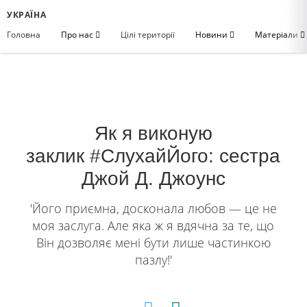
УКРАЇНА
Головна
Про нас
Цілі території
Новини
Матеріали
Як я виконую
заклик #СлухайЙого​​: сестра
Джой Д. Джоунс
'Його приємна, досконала любов — це не
моя заслуга. Але яка ж я вдячна за те, що
Він дозволяє мені бути лише частинкою
пазлу!'